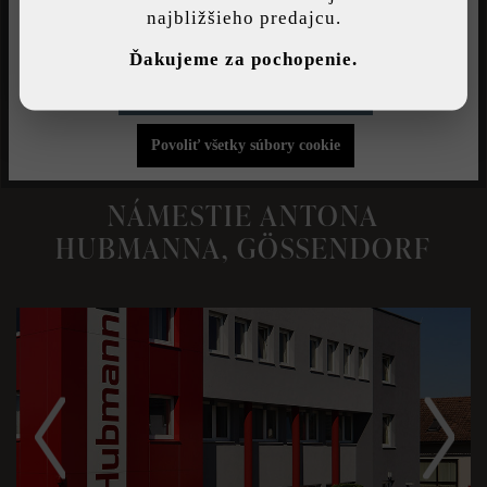
PROJEKT:
Landschaftsarchitekturbüro Auböck +
najbližšieho predajcu.
Kárász
Individuálne nastavenia
Ďakujeme za pochopenie.
Povoliť iba funkčné súbory cookie
OPIS PROJEKTU
Povoliť všetky súbory cookie
NÁMESTIE ANTONA
HUBMANNA, GÖSSENDORF