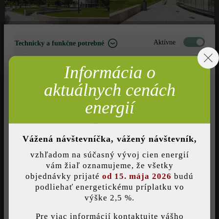
Aktívne
Technicky a funkčne potrebné
Neaktívne
Marketing
Informácia o
Neaktívne
Analýza
aktuálnych cenách
Neaktívne
Komfort (funkčnosť stránky)
energií
Neaktívne
Komfort (Google Mapy)
Vážená návštevníčka, vážený návštevník,
vzhľadom na súčasný vývoj cien energií
Uložiť individuálne nastavenie
vám žiaľ oznamujeme, že všetky
objednávky prijaté
od 15. mája 2026
budú
podliehať energetickému príplatku vo
výške 2,5 %.
Táto webová stránka používa súbory cookie, aby vám ponúkla
2
CELKOVÁ PLOCHA:
cca 2.500 m
najlepšiu možnú funkčnosť...
Viac informácií
.
Pre viac informácií kontaktujte vášho