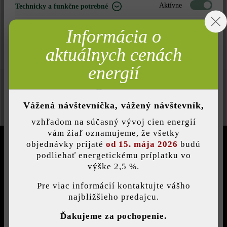
do zoznamu želaní.
Aktívne
Technicky a funkčne potrebné
Neaktívne
Marketing
Informácia o
Neaktívne
Analýza
aktuálnych cenách
Neaktívne
Komfort (funkčnosť stránky)
energií
*Uvedené ceny sú nezáväzné odporúčané predajné ceny s DPH,
Neaktívne
Komfort (Google Mapy)
s odberom od výrobcu/bez dodacích nákladov, ktoré na
Vážená návštevníčka, vážený návštevník,
Slovensku platia do 30. novembra 2026.
vzhľadom na súčasný vývoj cien energií
Uložiť individuálne nastavenie
vám žiaľ oznamujeme, že všetky
objednávky prijaté
od 15. mája 2026
budú
PRE VÁŠ STAVEBNÝ PROJEKT
podliehať energetickému príplatku vo
výške 2,5 %.
Táto webová stránka používa súbory cookie, aby vám ponúkla
najlepšiu možnú funkčnosť...
Viac informácií
.
Pre viac informácií kontaktujte vášho
PRE TVORCOV ARCHITEKTÚRY
najbližšieho predajcu.
Individuálne nastavenia
Ďakujeme za pochopenie.
KONTAKT