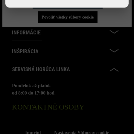
Povoliť iba funkčné súbory cookie
NA STIAHNUTIE
Povoliť všetky súbory cookie
INFORMÁCIE
INŠPIRÁCIA
SERVISNÁ HORÚCA LINKA
Pondelok až piatok
od 8:00 do 17:00 hod.
KONTAKTNÉ OSOBY
Imprint
Nastavenia Súborov cookie