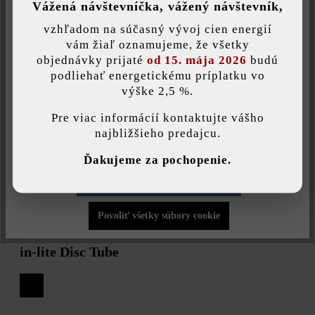
Vážená návštevníčka, vážený návštevník,
vzhľadom na súčasný vývoj cien energií
Uložiť individuálne nastavenie
vám žiaľ oznamujeme, že všetky
objednávky prijaté
od 15. mája 2026
budú
podliehať energetickému príplatku vo
V OBCHODE
výške 2,5 %.
Táto webová stránka používa súbory cookie, aby vám ponúkla
najlepšiu možnú funkčnosť...
Viac informácií
.
Pre viac informácií kontaktujte vášho
najbližšieho predajcu.
Individuálne nastavenia
Ďakujeme za pochopenie.
Povoliť iba funkčné súbory cookie
Povoliť všetky súbory cookie
in-lite Disc Tube