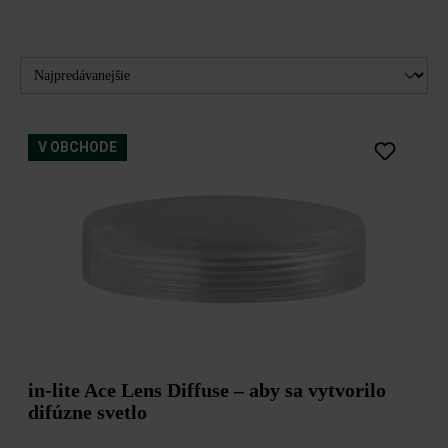
Filtrovať
FARBA
V OBCHODE
black
stainless steel
transparentný
in-lite Ace Lens Diffuse – aby sa vytvorilo
difúzne svetlo