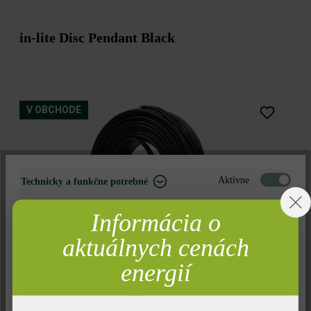
in-lite Disc Pendant Black
V OBCHODE
Aktívne
Technicky a funkčne potrebné
Neaktívne
Marketing
Informácia o
Neaktívne
Analýza
aktuálnych cenách
Neaktívne
Komfort (funkčnosť stránky)
energií
in-lite Kábel
Neaktívne
Komfort (Google Mapy)