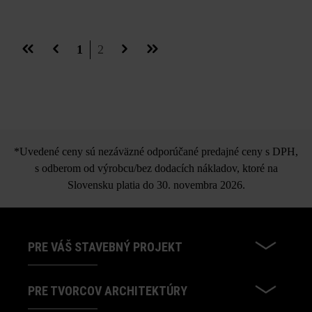
Stránka
Stránka
1
2
*Uvedené ceny sú nezáväzné odporúčané predajné ceny s DPH,
s odberom od výrobcu/bez dodacích nákladov, ktoré na
Slovensku platia do 30. novembra 2026.
PRE VÁŠ STAVEBNÝ PROJEKT
PRE TVORCOV ARCHITEKTÚRY