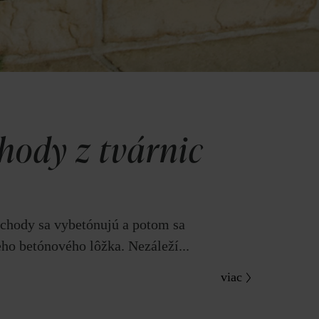
hody z tvárnic
schody sa vybetónujú a potom sa
eho betónového lôžka. Nezáleží...
viac