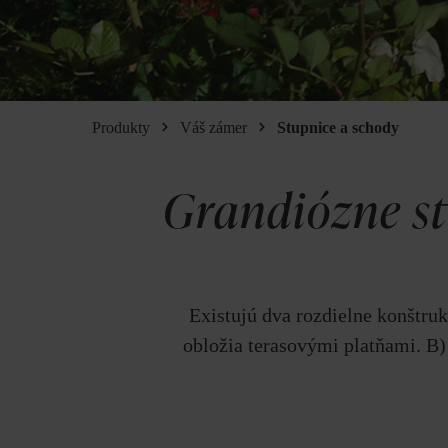
Produkty
Váš zámer
Stupnice a schody
Grandiózne st
Existujú dva rozdielne konštru
obložia terasovými platňami. B) 