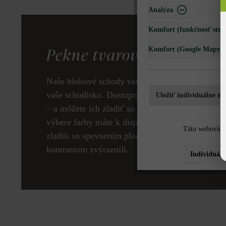
Analýza
Komfort (funkčnosť strá
Pekne tvarované blokové
Komfort (Google Mapy)
Naše blokové schody vám prinášajú takpovediac 
vaše schodisko. Dostupné sú rôzne štýly – mode
Uložiť individuálne na
– a môžete ich zladiť so svojou plotovou alebo 
výbere farby máte k dispozícii veľa možností, a
Táto webová st
zladili so spevnením plochy, resp. múrikom, ale
kontrastom zvýraznili.
Individuáln
Grado tvárnica