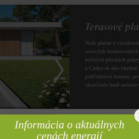
Terasové pl
Naše platne z vysokood
surových betónovaných 
bočných plochách pekný
a Cadea sú ako farebne 
pohľadovou hranou, pre 
ukončenie hodí nerezová
LIV
k produktu
Informácia o aktuálnych
rebné
cenách energií