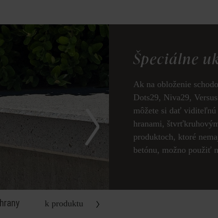
Špeciálne u
Ak na obloženie schodo
Dots29, Niva29, Versus
môžete si dať viditeľnú
hranami, štvrťkruhový
produktoch, ktoré nem
betónu, možno použiť n
hrany
Poplatok za zušlachtenie 
k produktu