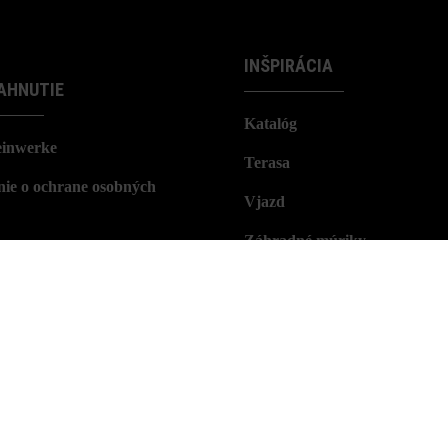
INŠPIRÁCIA
AHNUTIE
Katalóg
einwerke
Terasa
nie o ochrane osobných
Vjazd
Záhradné múriky
Lookbook