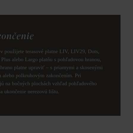
končenie
v použijete terasové platne LIV, LIV29, Dots,
 Plus alebo Largo platňu s pohľadovou hranou,
 hranu platne upraviť – s priamymi a skosenými
m alebo polkruhovým zakončením. Pri
ajú na bočných plochách vzhľad pohľadového
a ukončenie nerezovú lištu.
krán - 1/4 zaoblenie
Po
k produktu