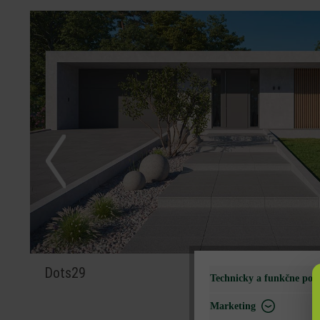
Dots29
Technicky a funkčne pot
Marketing