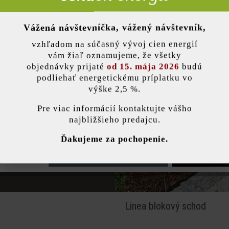
Vážená návštevníčka, vážený návštevník,
nky)
vzhľadom na súčasný vývoj cien energií
 schody
vám žiaľ oznamujeme, že všetky
objednávky prijaté
od 15. mája 2026
budú
podliehať energetickému príplatku vo
hotové riešenie pre
výške 2,5 %.
rný, štiepaný, bosovaný
stavenie
Pre viac informácií kontaktujte vášho
múrovou tvárnicou. Pri
najbližšieho predajcu.
by ste schody farebne
ránka používa súbory cookie, aby vám ponúkla najlepšiu možnú funkčnosť...
V
bo ich farebným
Ďakujeme za pochopenie.
e nastavenia
Povoliť iba funkčné súbory cookie
Povoliť všetky 
Linea blokový schod
k produktu