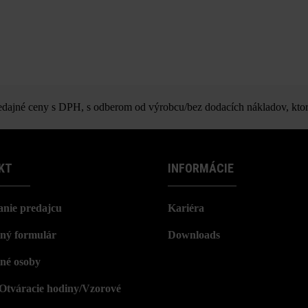
ajné ceny s DPH, s odberom od výrobcu/bez dodacích nákladov, ktor
KT
INFORMÁCIE
nie predajcu
Kariéra
ný formulár
Downloads
né osoby
/Otváracie hodiny/Vzorové