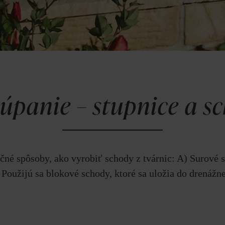
úpanie – stupnice a sc
kčné spôsoby, ako vyrobiť schody z tvárnic: A) Surové 
Použijú sa blokové schody, ktoré sa uložia do drenážn