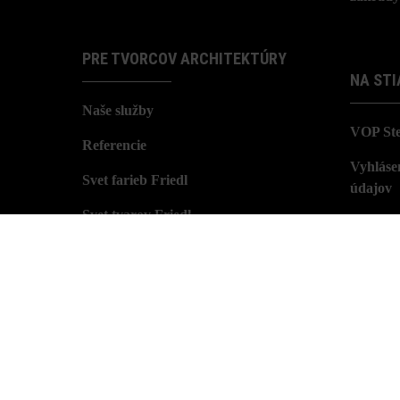
PRE TVORCOV ARCHITEKTÚRY
NA STI
Naše služby
VOP St
Referencie
Vyhláse
Svet farieb Friedl
údajov
Svet tvarov Friedl
Imprint
Nastavenia Súborov cookie