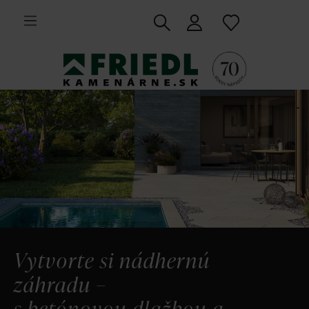
 na hlavný obsah
Vytvorte si nádhernú
záhradu –
s betónovou dlažbou a