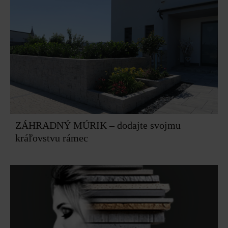
ZÁHRADNÝ MÚRIK – dodajte svojmu
kráľovstvu rámec