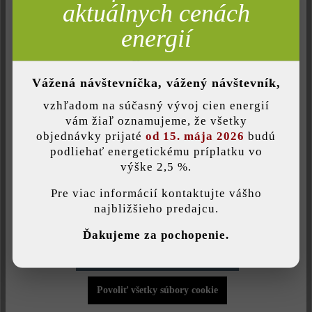
Analýza
aktuálnych cenách
Neaktívne
Komfort (funkčnosť stránky)
energií
Neaktívne
Komfort (Google Mapy)
Vážená návštevníčka, vážený návštevník,
vzhľadom na súčasný vývoj cien energií
Uložiť individuálne nastavenie
vám žiaľ oznamujeme, že všetky
objednávky prijaté
od 15. mája 2026
budú
podliehať energetickému príplatku vo
výške 2,5 %.
Táto webová stránka používa súbory cookie, aby vám ponúkla
najlepšiu možnú funkčnosť...
Viac informácií
.
Pre viac informácií kontaktujte vášho
najbližšieho predajcu.
VYVÝŠENÝ ZÁHON – záhradkárčenie na
Individuálne nastavenia
vysokej úrovni
Ďakujeme za pochopenie.
Povoliť iba funkčné súbory cookie
Povoliť všetky súbory cookie