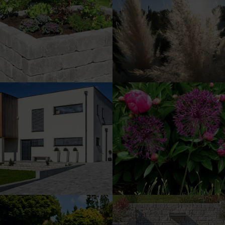
Plochy pre vašu zeleň a iné.
Rovnováha práce a voľného
Postavte si betónové
času vďaka záhrade.
vyvýšené záhony.
Betónová dlažba pre krásny
Užívajte si kvitnúcu záhradu.
domov po každej stránke.