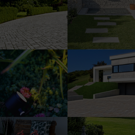
Prejavte svoju kreativitu s
Výjazd. Prejazd. Vjazd.
našimi plotovými a
Cesta domov.
múrovými tvárnicami.
Hry svetla dodajú vášmu
Stavte na pôsobivé farby – a
životu nádych výnimočnosti.
to aj pri príjazdovej ceste.