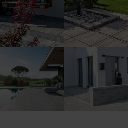
S našimi terasovými doskami
Harmonická súhra dlažby a
vám bude každý deň
zelene.
pripomínať dovolenku.
Múrik s čistými,
Čľup! Lemovanie bazéna
minimalistickými líniami.