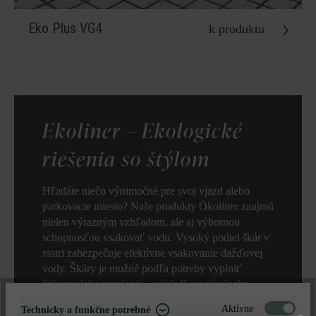
Eko Plus VG4
k produktu
Ekoliner – Ekologické
riešenia so štýlom
Hľadáte niečo výnimočné pre svoj vjazd alebo
parkovacie miesto? Naše produkty Ökoliner zaujmú
nielen výrazným vzhľadom, ale aj výbornou
schopnosťou vsakovať vodu. Vysoký podiel škár v
rastri zabezpečuje efektívne vsakovanie dažďovej
vody. Škáry je možné podľa potreby vyplniť
štrkom alebo zazeleniť – výsledkom sú plochy,
ktoré sú udržateľné, funkčné a zároveň vizuálne
Aktívne
Technicky a funkčne potrebné
atraktívne.