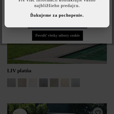
najbližšieho predajcu.
V AKCII
karamelová
kremencová
Individuálne nastavenia
Ďakujeme za pochopenie.
krieda
maková
Povoliť iba funkčné súbory cookie
mokka tieňovaná
perleťovo sivo
Povoliť všetky súbory cookie
pieskovec
pieskovo žltá
tieňovaná
pieskovo žltá
platina stredne
tieňovaná
tmavá
LIV platňa
platina tieňovaná
popol
prírodná
sivá
slonovina
starobiela
tieňovaná
strieborno sivá
striebrosivá jemne