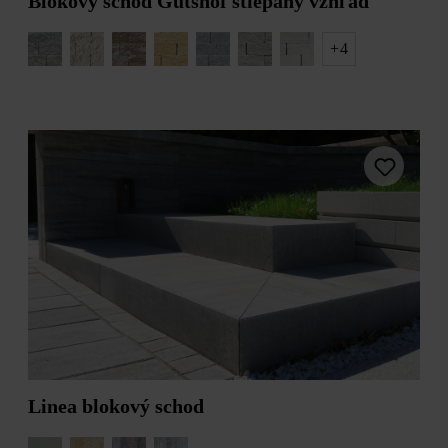
Blokový schod Gutshof štiepaný vzhľad
ZAŤAŽITEĽNOSŤ
+
4
iba pochôdzna
POVRCH
bossiert (gespalten und gealtert)
impregnované Duoprotect DP30
jemne pieskované a leštené diamantmi
rovný
štiepaná
?
štruktrovaný
JEDNOFAREBNÉ/TIEŇOVANÉ
Linea blokový schod
jednofarebný