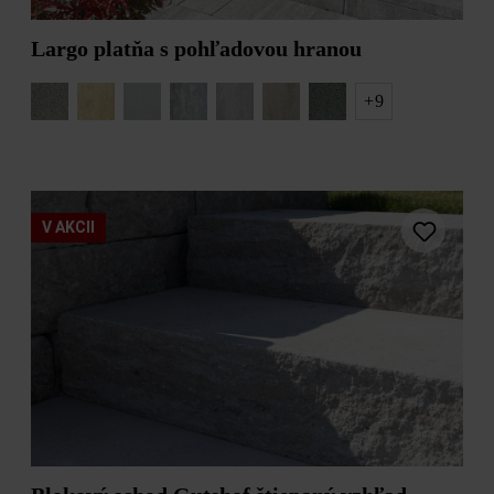
BLOKOVÉ
NÁŠĽAPNÉ
SCHODY
PLATNE
Largo platňa s pohľadovou hranou
SCHODISKOVÉ
+
9
PLATNE
V AKCII
Filtrovať
ROZMERY PRODUKTU
41 - 60 cm
61 - 90 cm
91 - 120 cm