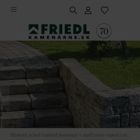
 na hlavný obsah
Blokový schod Gutshof bosovaný v mušľovom vápenci od ,