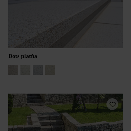
čadič tieňovaný
kamenivo žulovo
čierna
ľadovo sivá
škoricovo
tieňovaná
tieňovaná
štrková
žula
žulovo sivá
tieňovaná
Dots platňa