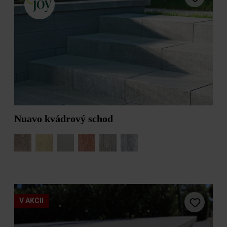
tieňovaná
tieňovaná
taupe jemne
taupe
tieňovaná
ušľachtilé
terakota tieňovaná
kamenivo
antracitové
ušľachtilé
ušľachtilé
kamenivo bielo-
kamenivo žulové
čierne
sivé
vanilková
vulcano tieňované
Nuavo kvádrový schod
vápenec jemne
vápenec
tieňovaný
lastúrnikový
úšľachtilé
vápenec tieňovaný
kamenivo creme
čierna
úšľachtilé
úšľachtilé
kamenivo
kamenivo
V AKCII
perleťovo sivo
starobiela čierna
čierna
úšľachtilé