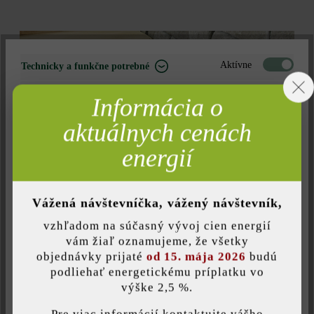
FAREBNÝ ODTIEŇ
Aktívne
Technicky a funkčne potrebné
Neaktívne
Marketing
Informácia o
béžová/žlté tóny
sivé tóny
Neaktívne
Analýza
aktuálnych cenách
červené a hnedé
odtiene
Neaktívne
Komfort (funkčnosť stránky)
energií
Neaktívne
Komfort (Google Mapy)
FARBA
Vážená návštevníčka, vážený návštevník,
Parkstone schod
vzhľadom na súčasný vývoj cien energií
Uložiť individuálne nastavenie
vám žiaľ oznamujeme, že všetky
objednávky prijaté
od 15. mája 2026
budú
havanna
podliehať energetickému príplatku vo
creme
výške 2,5 %.
Táto webová stránka používa súbory cookie, aby vám ponúkla
kamenná sivá
najlepšiu možnú funkčnosť...
Viac informácií
.
hmlová
Pre viac informácií kontaktujte vášho
tieňovaná