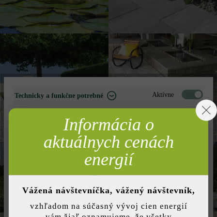
Aktívne
Technicky a funkčne potrebné
Neaktívne
Marketing
Informácia o
Neaktívne
Analýza
aktuálnych cenách
Neaktívne
Komfort (funkčnosť stránky)
energií
Neaktívne
Komfort (Google Mapy)
Vážená návštevníčka, vážený návštevník,
vzhľadom na súčasný vývoj cien energií
Uložiť individuálne nastavenie
vám žiaľ oznamujeme, že všetky