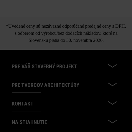
*Uvedené ceny sú nezáväzné odporúčané predajné ceny s DPH,
s odberom od výrobcu/bez dodacích nákladov, ktoré na
Slovensku platia do 30. novembra 2026.
PRE VÁŠ STAVEBNÝ PROJEKT
PRE TVORCOV ARCHITEKTÚRY
KONTAKT
NA STIAHNUTIE