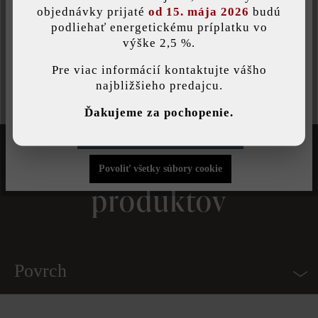
objednávky prijaté
od 15. mája 2026
budú
Spot nášľapná platňa
podliehať energetickému príplatku vo
výške 2,5 %.
Táto webová stránka používa súbory cookie, aby vám ponúkla
+
4
najlepšiu možnú funkčnosť...
Viac informácií
.
Pre viac informácií kontaktujte vášho
najbližšieho predajcu.
Individuálne nastavenia
Filtrovať
Ďakujeme za pochopenie.
ROZMERY PRODUKTU
Povoliť iba funkčné súbory cookie
Tipy pre výber
21 – 40 cm
Povoliť všetky súbory cookie
41 - 60 cm
produktov
61 - 90 cm
ZAŤAŽITEĽNOSŤ
Povrch
iba pochôdzna