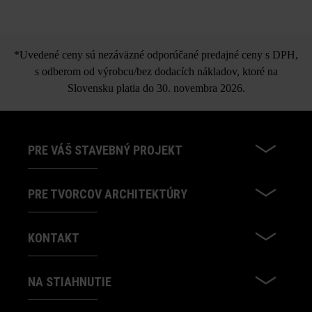
POVRCH
impregnované Duoprotect DP30
*Uvedené ceny sú nezáväzné odporúčané predajné ceny s DPH,
jemne pieskované a leštené diamantmi
s odberom od výrobcu/bez dodacích nákladov, ktoré na
Slovensku platia do 30. novembra 2026.
rovný
JEDNOFAREBNÉ/TIEŇOVANÉ
PRE VÁŠ STAVEBNÝ PROJEKT
jednofarebný
PRE TVORCOV ARCHITEKTÚRY
TVAR
KONTAKT
okrúhle
NA STIAHNUTIE
ŠTÝL