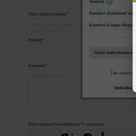
Analýza
Komfort (funkčnosť strá
Vaša e-mailová adresa*
Komfort (Google Mapy)
Predmet*
Uložiť individuálne na
Komentár*
Táto webová st
Individuáln
Polia označené hviezdičkami (*) sú povinné.