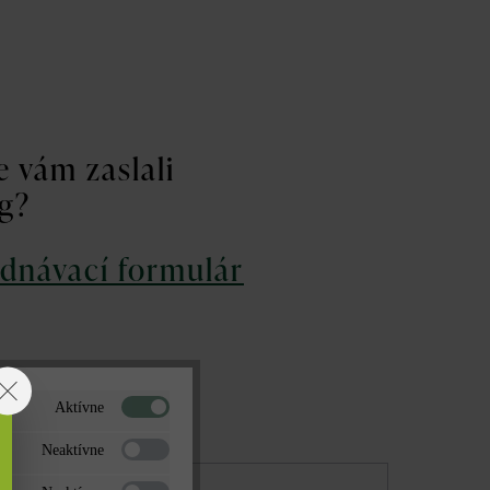
 vám zaslali
óg?
ednávací formulár
Aktívne
zvisko*
Neaktívne