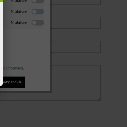
Neaktívne
Neaktívne
Neaktívne
iac informácií
.
súbory cookie