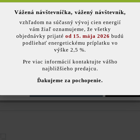
Vážená návštevníčka, vážený návštevník,
nky)
Telefón*
vzhľadom na súčasný vývoj cien energií
vám žiaľ oznamujeme, že všetky
objednávky prijaté
od 15. mája 2026
budú
podliehať energetickému príplatku vo
výške 2,5 %.
stavenie
Pre viac informácií kontaktujte vášho
najbližšieho predajcu.
ránka používa súbory cookie, aby vám ponúkla najlepšiu možnú funkčnosť...
V
Ďakujeme za pochopenie.
e nastavenia
Povoliť iba funkčné súbory cookie
Povoliť všetky 