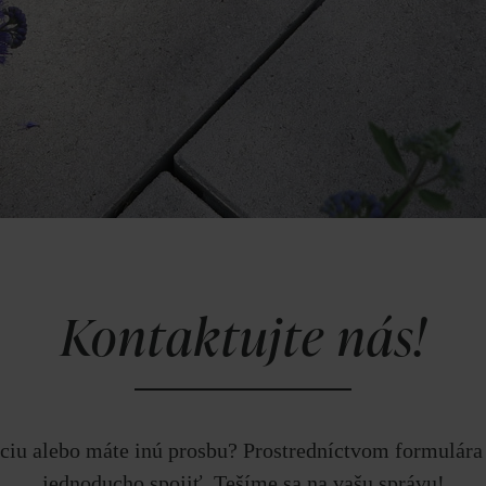
Kontaktujte nás!
áciu alebo máte inú prosbu? Prostredníctvom formulára 
jednoducho spojiť. Tešíme sa na vašu správu!