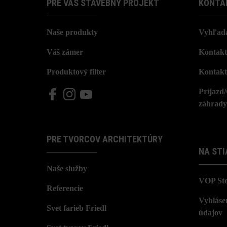
PRE VÁŠ STAVEBNÝ PROJEKT
KONTA
Naše produkty
Vyhľada
Váš zámer
Kontakt
Produktový filter
Kontakt
Príjazd
záhrady
PRE TVORCOV ARCHITEKTÚRY
NA STI
Naše služby
VOP St
Referencie
Vyhláse
Svet farieb Friedl
údajov