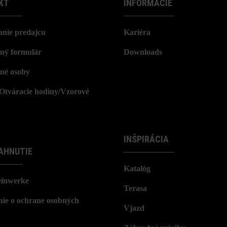
KT
INFORMÁCIE
nie predajcu
Kariéra
ný formulár
Downloads
né osoby
/Otváracie hodiny/Vzorové
INŠPIRÁCIA
AHNUTIE
Katalóg
einwerke
Terasa
nie o ochrane osobných
Vjazd