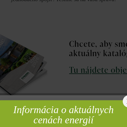
Chcete, aby sme
aktuálny katal
Tu nájdete obj
Informácia o aktuálnych
rebné
Krstné meno*
cenách energií
Prie