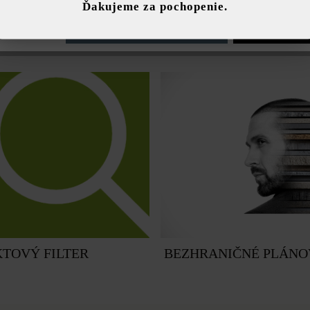
Ďakujeme za pochopenie.
e nastavenia
Povoliť iba funkčné súbory cookie
Povoliť všetky 
Y
BETÓNOVÉ OBJEKTY
TOVÝ FILTER
BEZHRANIČNÉ PLÁNO