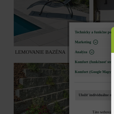
Technicky a funkčne pot
Marketing
LEMOVANIE BAZÉNA
VSTUPN
Analýza
Komfort (funkčnosť strá
Komfort (Google Mapy)
Uložiť individuálne na
Táto webová st