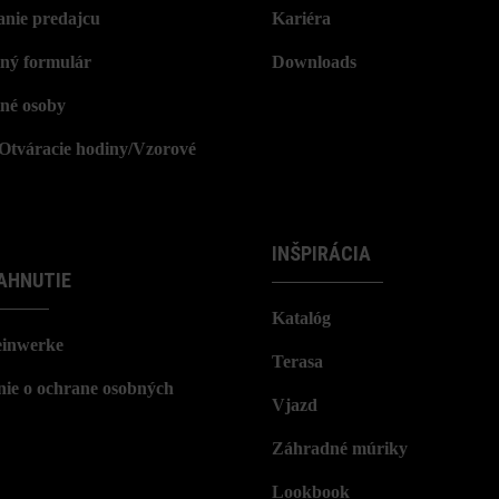
nie predajcu
Kariéra
ný formulár
Downloads
né osoby
/Otváracie hodiny/Vzorové
INŠPIRÁCIA
AHNUTIE
Katalóg
einwerke
Terasa
nie o ochrane osobných
Vjazd
Záhradné múriky
Lookbook