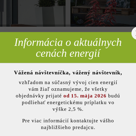
Informácia o aktuálnych
rebné
cenách energií
Á ZÓNA
STUPNICE & SCHODY
Vážená návštevníčka, vážený návštevník,
nky)
vzhľadom na súčasný vývoj cien energií
vám žiaľ oznamujeme, že všetky
objednávky prijaté
od 15. mája 2026
budú
podliehať energetickému príplatku vo
výške 2,5 %.
stavenie
Pre viac informácií kontaktujte vášho
najbližšieho predajcu.
ránka používa súbory cookie, aby vám ponúkla najlepšiu možnú funkčnosť...
V