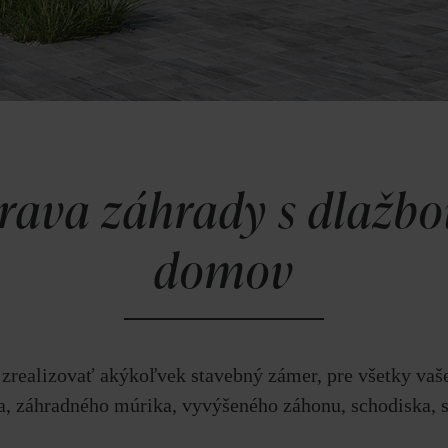
rava záhrady s dlažb
domov
 zrealizovať akýkoľvek stavebný zámer, pre všetky vaše
a, záhradného múrika, vyvýšeného záhonu, schodiska, 