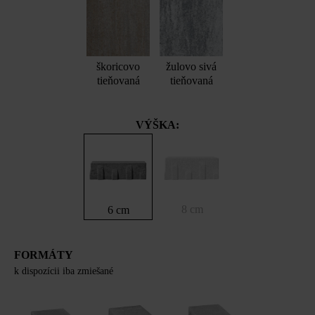
škoricovo
žulovo sivá
tieňovaná
tieňovaná
VÝŠKA:
8 cm
6 cm
FORMÁTY
k dispozícii iba zmiešané