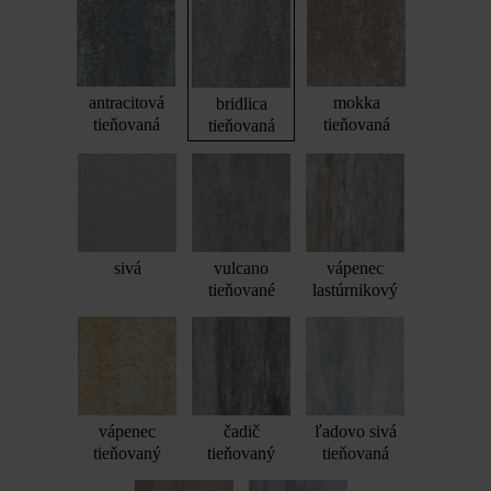
antracitová
mokka
bridlica
tieňovaná
tieňovaná
tieňovaná
sivá
vulcano
vápenec
tieňované
lastúrnikový
vápenec
čadič
ľadovo sivá
tieňovaný
tieňovaný
tieňovaná