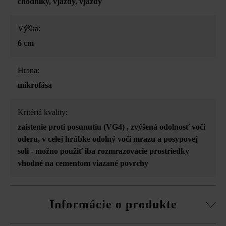
chodníky
, vjazdy
, vjazdy
Výška:
6 cm
Hrana:
mikrofása
Kritériá kvality:
zaistenie proti posunutiu (VG4)
, zvýšená odolnosť voči
oderu
, v celej hrúbke odolný voči mrazu a posypovej
soli - možno použiť iba rozmrazovacie prostriedky
vhodné na cementom viazané povrchy
Informácie o produkte