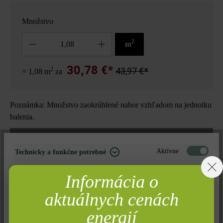
Množstvo
Množstvo
2
m
30,78 €*
2
43,97 €*
= 1,08 m
za
Poznámka: Množstvo zaokrúhlené nahor vzhľadom na jednotku
balenia.
Nájdite predajcu vo vašom okolí
Aktívne
Technicky a funkčne potrebné
Neaktívne
Marketing
Informácia o
Pridať do zoznamu želaní
Neaktívne
Analýza
aktuálnych cenách
Tlač stránky
Neaktívne
Komfort (funkčnosť stránky)
energií
Číslo produktu:
21000