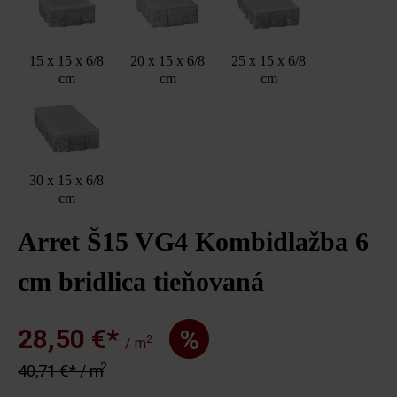
15 x 15 x 6/8
20 x 15 x 6/8
25 x 15 x 6/8
cm
cm
cm
30 x 15 x 6/8
cm
Arret Š15 VG4 Kombidlažba 6
cm bridlica tieňovaná
28,50 €*
%
2
/ m
2
40,71 €* / m