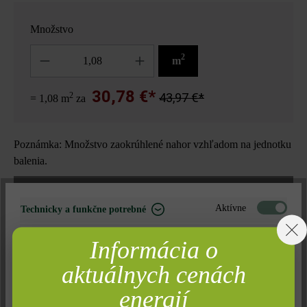
Množstvo
Množstvo
2
m
30,78 €*
2
43,97 €*
= 1,08 m
za
Poznámka: Množstvo zaokrúhlené nahor vzhľadom na jednotku
balenia.
Nájdite predajcu vo vašom okolí
Aktívne
Technicky a funkčne potrebné
Neaktívne
Marketing
Informácia o
Pridať do zoznamu želaní
Neaktívne
Analýza
aktuálnych cenách
Tlač stránky
Neaktívne
Komfort (funkčnosť stránky)
energií
Číslo produktu:
21208