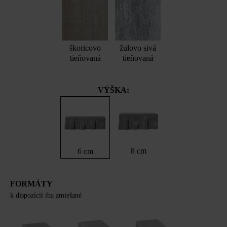
škoricovo
žulovo sivá
tieňovaná
tieňovaná
VÝŠKA:
8 cm
6 cm
FORMÁTY
k dispozícii iba zmiešané