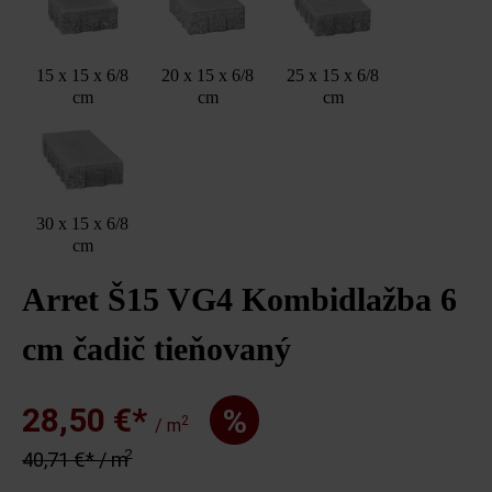
15 x 15 x 6/8
20 x 15 x 6/8
25 x 15 x 6/8
cm
cm
cm
30 x 15 x 6/8
cm
Arret Š15 VG4 Kombidlažba 6
cm čadič tieňovaný
28,50 €*
%
2
/ m
2
40,71 €* / m