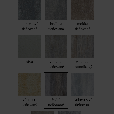
antracitová
bridlica
mokka
tieňovaná
tieňovaná
tieňovaná
sivá
vulcano
vápenec
tieňované
lastúrnikový
vápenec
ľadovo sivá
čadič
tieňovaný
tieňovaná
tieňovaný