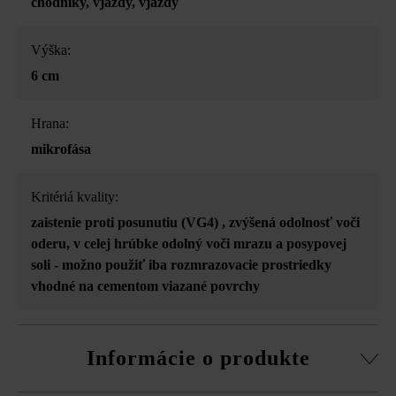
chodníky
, vjazdy
, vjazdy
Výška:
6 cm
Hrana:
mikrofása
Kritériá kvality:
zaistenie proti posunutiu (VG4)
, zvýšená odolnosť voči
oderu
, v celej hrúbke odolný voči mrazu a posypovej
soli - možno použiť iba rozmrazovacie prostriedky
vhodné na cementom viazané povrchy
Informácie o produkte