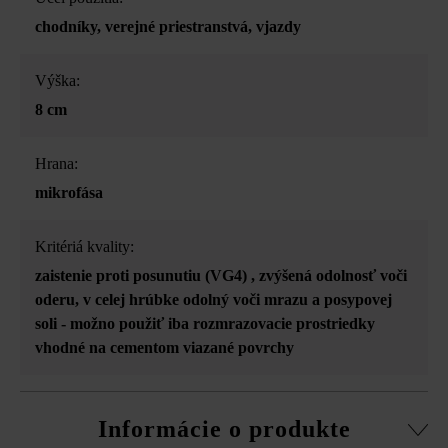
chodníky
, verejné priestranstvá
, vjazdy
Výška:
8 cm
Hrana:
mikrofása
Kritériá kvality:
zaistenie proti posunutiu (VG4)
, zvýšená odolnosť voči
oderu
, v celej hrúbke odolný voči mrazu a posypovej
soli - možno použiť iba rozmrazovacie prostriedky
vhodné na cementom viazané povrchy
Informácie o produkte