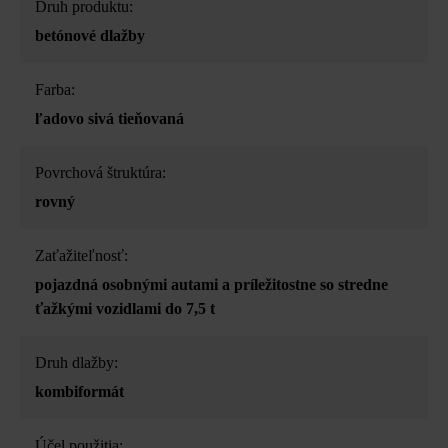
Druh produktu:
betónové dlažby
Farba:
ľadovo sivá tieňovaná
Povrchová štruktúra:
rovný
Zaťažiteľnosť:
pojazdná osobnými autami a príležitostne so stredne
ťažkými vozidlami do 7,5 t
Druh dlažby:
kombiformát
Účel použitia: