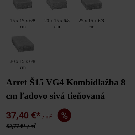
15 x 15 x 6/8
20 x 15 x 6/8
25 x 15 x 6/8
cm
cm
cm
30 x 15 x 6/8
cm
Arret Š15 VG4 Kombidlažba 8
cm ľadovo sivá tieňovaná
37,40 €*
%
2
/ m
2
52,77 €* / m