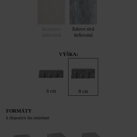
škoricovo
žulovo sivá
tieňovaná
tieňovaná
VÝŠKA:
6 cm
8 cm
FORMÁTY
k dispozícii iba zmiešané