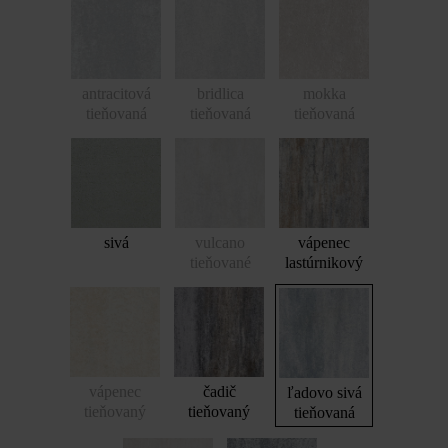
antracitová
bridlica
mokka
tieňovaná
tieňovaná
tieňovaná
sivá
vulcano
vápenec
tieňované
lastúrnikový
vápenec
čadič
ľadovo sivá
tieňovaný
tieňovaný
tieňovaná