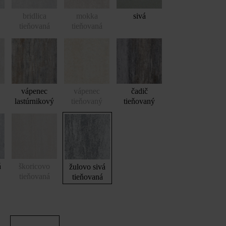
bridlica
mokka
sivá
tieňovaná
tieňovaná
vápenec
vápenec
čadič
lastúrnikový
tieňovaný
tieňovaný
Arret Š15 VG4 kombinovaná dlažba, žulovo sivá tieňovaná
á
škoricovo
žulovo sivá
tieňovaná
tieňovaná