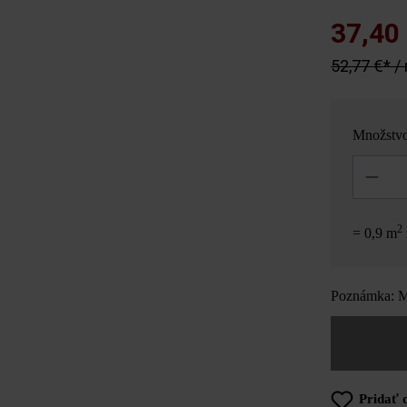
37,40
52,77 €* /
Množstv
Množstvo
2
= 0,9 m
Poznámka: Mn
Pridať 