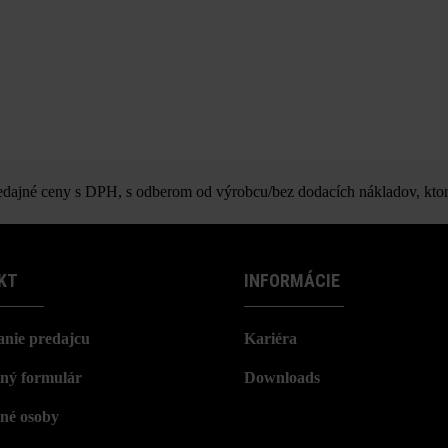
ajné ceny s DPH, s odberom od výrobcu/bez dodacích nákladov, ktor
KT
INFORMÁCIE
nie predajcu
Kariéra
ný formulár
Downloads
né osoby