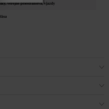
íky
, verejné priestranstvá
, vjazdy
fása
 minimálnej šírky škár 5 mm.
ebné rozdiely.
, rovnomernú hru farieb a vyhli sa farebným