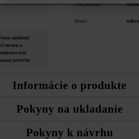
Účel použitia:
chodn
Hrana:
mikro
ýšená odolnosť
oči mrazu a
rozmrazovacie
iazané povrchy
Informácie o produkte
o systémom VG4 je zohľadnený podiel škár vyplývajúci z odporúčanej
Pokyny na ukladanie
rípadne výšok tvárnic môžu z výrobno-technických dôvodov vznikať far
a technické listy produktov v rámci sekcie Stavebné tipy/služby.
vždy zmiešane z viacerých paliet a vrstiev, aby ste získali prirodzenú
Pokyny k návrhu