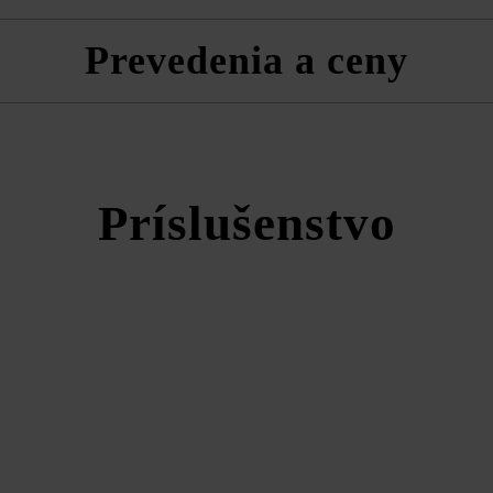
Z vizuálnych dôvodov neodporúčame strojové ukladanie pre tieňované 
e do pásov alebo na voľnú väzbu.
Prevedenia a ceny
ktujte smer tieňovania.
Arret Š15 VG4 Kombinovaná dlažb
Príslušenstvo