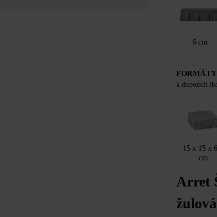
6 cm
FORMÁT
k dispozícii i
15 x 15 x 
cm
Arret
žulová