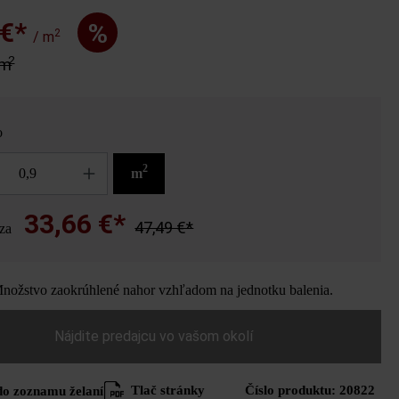
 €*
%
2
/ m
2
 m
o
2
m
33,66 €*
47,49 €*
za
ožstvo zaokrúhlené nahor vzhľadom na jednotku balenia.
Nájdite predajcu vo vašom okolí
Tlač stránky
Číslo produktu:
20822
do zoznamu želaní