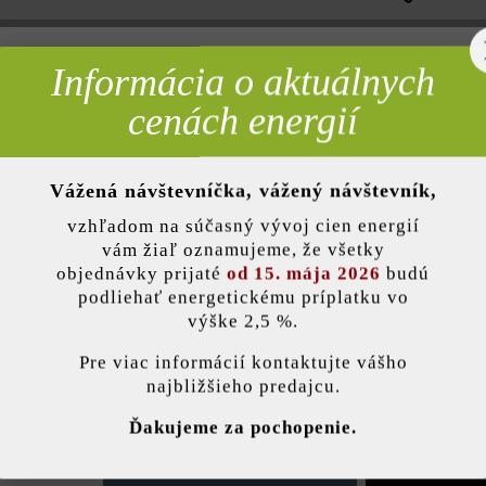
Informácia o aktuálnych
rebné
Opis produktu
cenách energií
lne použitie je kombinovaná dlažba Arret Š15 VG4 mimoriadne obľúben
Vážená návštevníčka, vážený návštevník,
zaisteniu proti posunutiu VG4 je manipulácia s touto dlažbou mimori
nky)
a 8 cm), preto si môžete zvoliť vhodnú tvárnicu do každého priestoru 
vzhľadom na súčasný vývoj cien energií
a dodá každému vjazdu k domu a priestranstvu pred budovou špeciálny 
vám žiaľ oznamujeme, že všetky
objednávky prijaté
od 15. mája 2026
budú
podliehať energetickému príplatku vo
výške 2,5 %.
stavenie
Farba:
žulov
Pre viac informácií kontaktujte vášho
najbližšieho predajcu.
ránka používa súbory cookie, aby vám ponúkla najlepšiu možnú funkčnosť...
V
Zaťažiteľnosť:
pojaz
Ďakujeme za pochopenie.
ťažký
e nastavenia
Povoliť iba funkčné súbory cookie
Povoliť všetky 