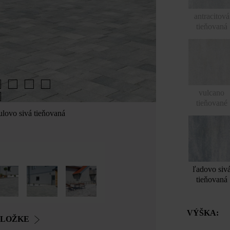
antracitová
tieňovaná
vulcano
tieňované
lovo sivá tieňovaná
ľadovo siv
tieňovaná
VÝŠKA:
OLOŽKE