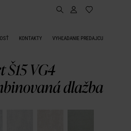
OSŤ
KONTAKTY
VYHĽADANIE PREDAJCU
et Š15 VG4
binovaná dlažba