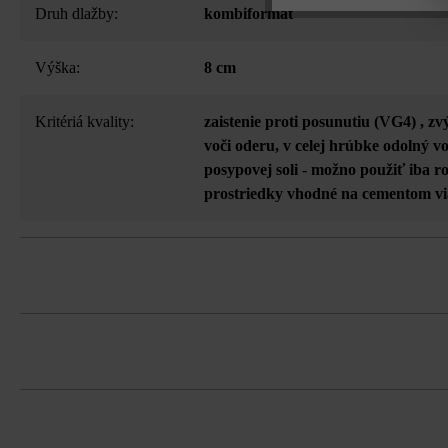
Druh dlažby:
kombiformát
Výška:
8 cm
Kritériá kvality:
zaistenie proti posunutiu (VG4)
, zv
voči oderu
, v celej hrúbke odolný v
posypovej soli - možno použiť iba 
prostriedky vhodné na cementom v
V informáciách o formáte produktov s
Pri kombinácii rôznych šírok pásov, p
Dodržujte prosím pokyny na inštaláciu 
Dlažbu musíte bezpodmienečne ukladať 
koncentráciám.