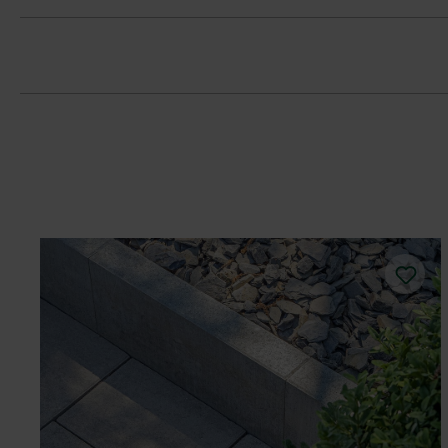
Možnosť strojového ukladania (8cm). 
Tvárnice sa môžu ukladať nepravideln
Pri ukladaní štvorcových tvárnic rešpe