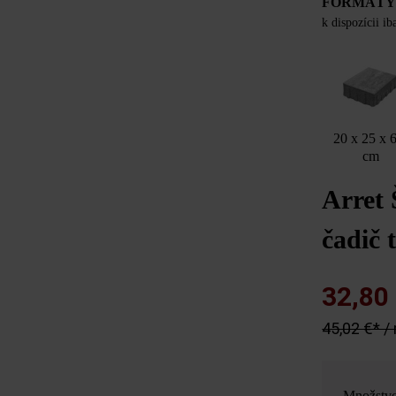
FORMÁT
k dispozícii i
20 x 25 x 
cm
Arret
čadič 
32,80
45,02 €* /
Množstv