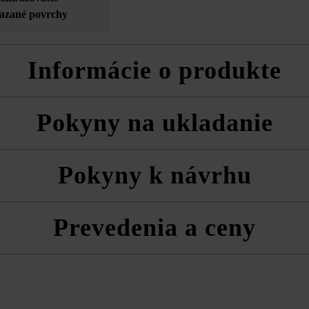
iazané povrchy
Informácie o produkte
o systémom VG4 je zohľadnený podiel škár vyplývajúci z odporúčanej
Pokyny na ukladanie
rípadne výšok tvárnic môžu z výrobno-technických dôvodov vznikať far
a technické listy produktov v rámci sekcie Stavebné tipy/služby.
vždy zmiešane z viacerých paliet a vrstiev, aby ste získali prirodzenú
Pokyny k návrhu
ktujte smer tieňovania.
lne.
Prevedenia a ceny
Arret Š25 VG4 Kombinovaná dlažb