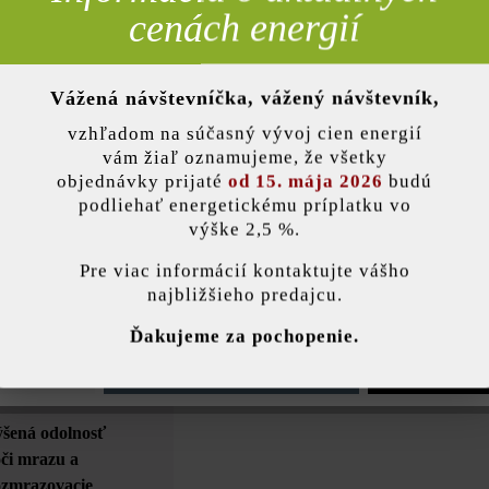
mimoriadne moderne a veľkoryso. Pri tejto dlažbe automaticky dostan
cenách energií
irokých 25 cm. Takto vznikne vzor škár, ktorý dodá vydláždenej ploche 
k stanú pastvou pre oči a u susedov určite vzbudia obdiv. Táto betónov
Vyberte si vhodnú hrúbku tvárnic presne podľa predstáv.
Vážená návštevníčka, vážený návštevník,
nky)
vzhľadom na súčasný vývoj cien energií
vám žiaľ oznamujeme, že všetky
objednávky prijaté
od 15. mája 2026
budú
Farba:
čadič
podliehať energetickému príplatku vo
výške 2,5 %.
stavenie
Zaťažiteľnosť:
pojaz
Pre viac informácií kontaktujte vášho
najbližšieho predajcu.
Účel použitia:
chodn
ránka používa súbory cookie, aby vám ponúkla najlepšiu možnú funkčnosť...
V
Ďakujeme za pochopenie.
e nastavenia
Povoliť iba funkčné súbory cookie
Povoliť všetky 
Hrana:
mikro
ýšená odolnosť
oči mrazu a
rozmrazovacie