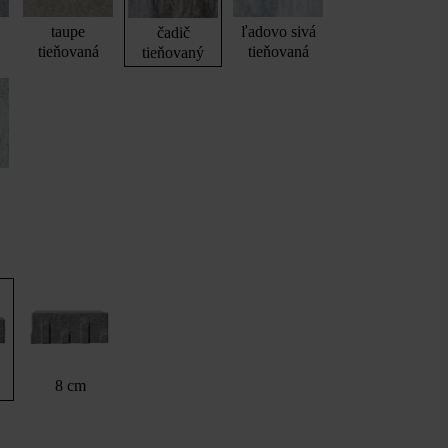
taupe
ľadovo sivá
čadič
tieňovaná
tieňovaná
tieňovaný
á
8 cm