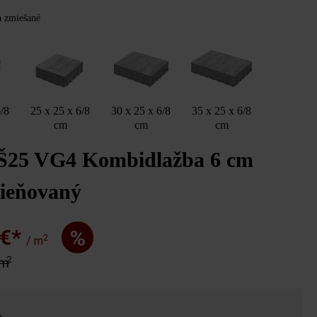
Y
ba zmiešané
6/8
25 x 25 x 6/8
30 x 25 x 6/8
35 x 25 x 6/8
cm
cm
cm
 Š25 VG4 Kombidlažba 6 cm
tieňovaný
 €*
%
2
/ m
2
 m
o