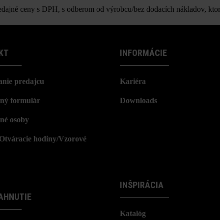
ajné ceny s DPH, s odberom od výrobcu/bez dodacích nákladov, ktor
KT
INFORMÁCIE
nie predajcu
Kariéra
ný formulár
Downloads
né osoby
/Otváracie hodiny/Vzorové
INŠPIRÁCIA
AHNUTIE
Katalóg