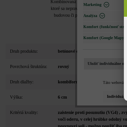
Kombinovaná dlažba Arret Š25 VG4 pôsobí 
Marketing
ktoré sa nepravidelne ukladajú do pásov š
budovou či prístupová cesta k domu sa ta
Analýza
Komfort (funkčnosť strá
Komfort (Google Mapy)
Druh produktu:
betónové dlažby
Uložiť individuálne na
Povrchová štruktúra:
rovný
Druh dlažby:
kombiformát
Táto webová st
Individuáln
Výška:
6 cm
Kritériá kvality:
zaistenie proti posunutiu (VG4)
, zv
voči oderu
, v celej hrúbke odolný v
posypovej soli - možno použiť iba 