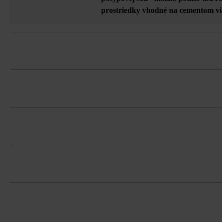
prostriedky vhodné na cementom v
V informáciách o formáte produktov s
Pri kombinácii rôznych šírok pásov, p
Dodržujte prosím pokyny na inštaláciu 
Dlažbu musíte bezpodmienečne ukladať 
koncentráciám.
Pri ukladaní štvorcových tvárnic rešpe
Tvárnice sa do pásov uložia nepravide