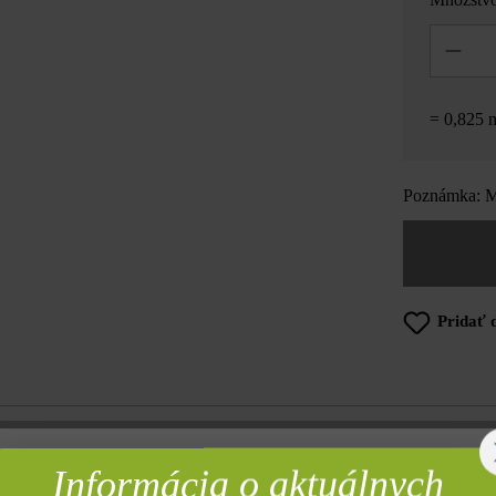
Množstvo
= 0,825 
Poznámka: Mn
Pridať 
Opis produktu
Informácia o aktuálnych
rebné