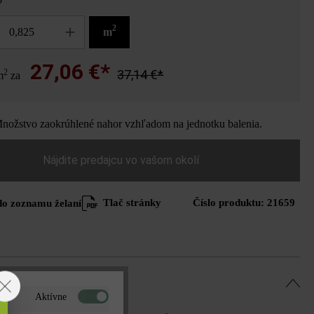
2
m
27,06 €*
2
37,14 €*
m
za
ožstvo zaokrúhlené nahor vzhľadom na jednotku balenia.
Nájdite predajcu vo vašom okolí
Tlač stránky
Číslo produktu:
21659
do zoznamu želaní
Aktívne