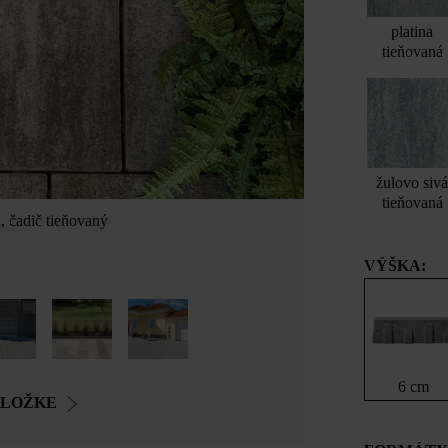
platina
tieňovaná
žulovo siv
tieňovaná
 čadič tieňovaný
VÝŠKA:
6 cm
OLOŽKE