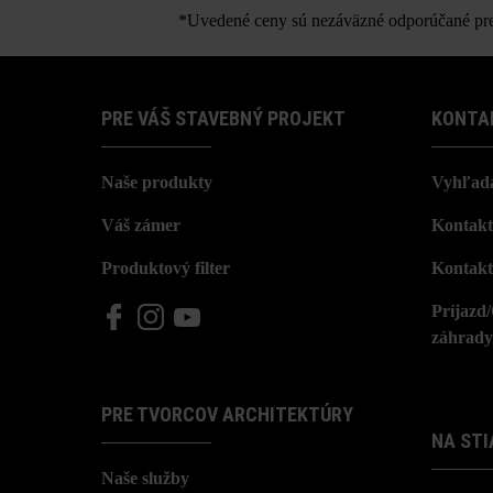
*Uvedené ceny sú nezáväzné odporúčané pred
PRE VÁŠ STAVEBNÝ PROJEKT
KONTA
Naše produkty
Vyhľada
Váš zámer
Kontakt
Produktový filter
Kontakt
Príjazd
záhrady
PRE TVORCOV ARCHITEKTÚRY
NA STI
Naše služby