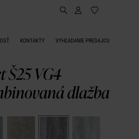
OSŤ
KONTAKTY
VYHĽADANIE PREDAJCU
et Š25 VG4
binovaná dlažba