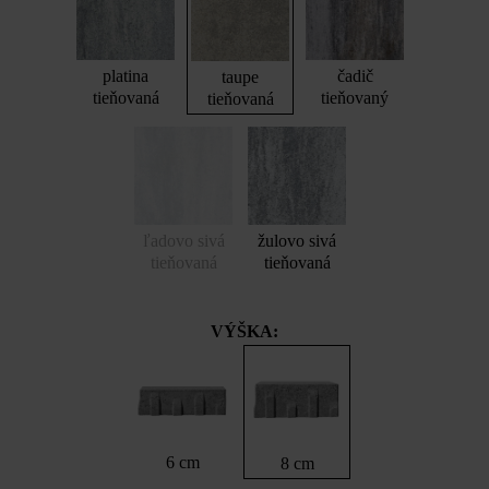
platina
čadič
taupe
tieňovaná
tieňovaný
tieňovaná
ľadovo sivá
žulovo sivá
tieňovaná
tieňovaná
VÝŠKA:
6 cm
8 cm