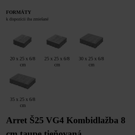
FORMÁTY
k dispozícii iba zmiešané
20 x 25 x 6/8
25 x 25 x 6/8
30 x 25 x 6/8
cm
cm
cm
35 x 25 x 6/8
cm
Arret Š25 VG4 Kombidlažba 8
cm taupe tieňovaná