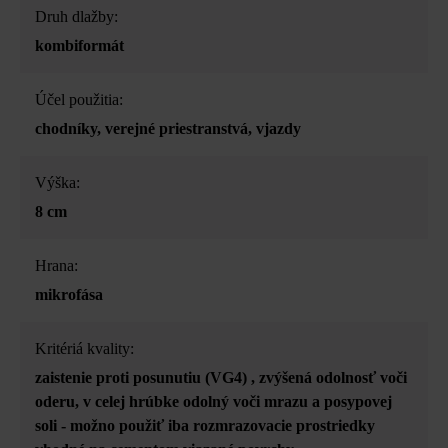
Druh dlažby:
kombiformát
Účel použitia:
chodníky
, verejné priestranstvá
, vjazdy
Výška:
8 cm
Hrana:
mikrofása
Kritériá kvality:
zaistenie proti posunutiu (VG4)
, zvýšená odolnosť voči
oderu
, v celej hrúbke odolný voči mrazu a posypovej
soli - možno použiť iba rozmrazovacie prostriedky