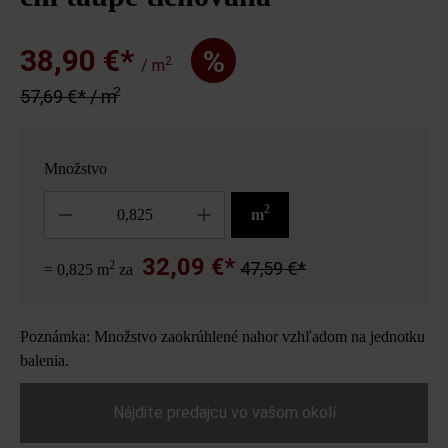
38,90 €*
%
2
/ m
2
57,69 €* / m
Množstvo
Množstvo
2
m
32,09 €*
2
47,59 €*
= 0,825 m
za
Poznámka: Množstvo zaokrúhlené nahor vzhľadom na jednotku
balenia.
Nájdite predajcu vo vašom okolí