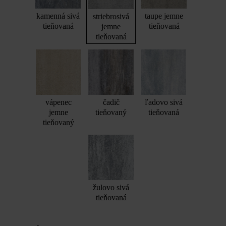
kamenná sivá
taupe jemne
striebrosivá
tieňovaná
tieňovaná
jemne
tieňovaná
vápenec
čadič
ľadovo sivá
jemne
tieňovaný
tieňovaná
tieňovaný
žulovo sivá
tieňovaná