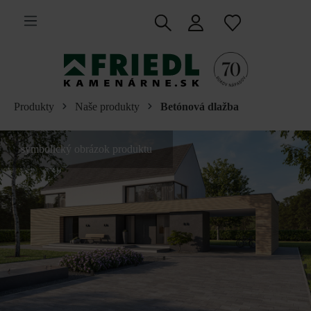
 na hlavný obsah
Produkty
Naše produkty
Betónová dlažba
symbolický obrázok produktu