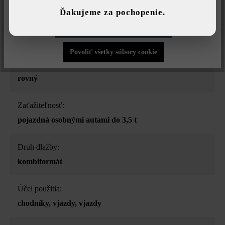
Individuálne nastavenia
Ďakujeme za pochopenie.
Farba:
Povoliť iba funkčné súbory cookie
striebrosivá jemne tieňovaná
Povoliť všetky súbory cookie
Povrchová štruktúra:
rovný
Zaťažiteľnosť:
pojazdná osobnými autami do 3,5 t
Druh dlažby:
kombiformát
Účel použitia:
chodníky
, vjazdy
, vjazdy