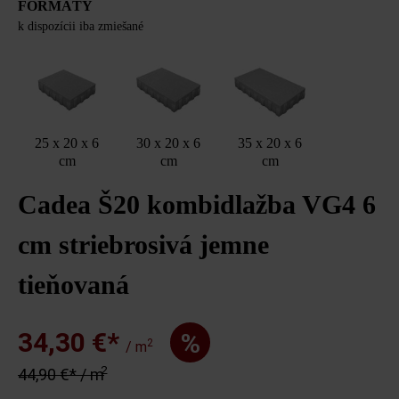
FORMÁTY
k dispozícii iba zmiešané
25 x 20 x 6
30 x 20 x 6
35 x 20 x 6
cm
cm
cm
Cadea Š20 kombidlažba VG4 6
cm striebrosivá jemne
tieňovaná
34,30 €*
%
2
/ m
2
44,90 €* / m