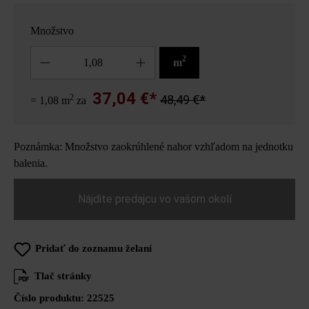
Množstvo
Množstvo
2
m
37,04 €*
2
48,49 €*
= 1,08 m
za
Poznámka: Množstvo zaokrúhlené nahor vzhľadom na jednotku
balenia.
Nájdite predajcu vo vašom okolí
Pridať do zoznamu želaní
Tlač stránky
Číslo produktu:
22525