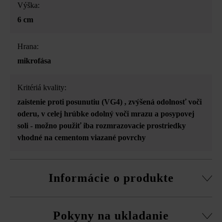
Výška:
6 cm
Hrana:
mikrofása
Kritériá kvality:
zaistenie proti posunutiu (VG4)
, zvýšená odolnosť voči
oderu
, v celej hrúbke odolný voči mrazu a posypovej
soli - možno použiť iba rozmrazovacie prostriedky
vhodné na cementom viazané povrchy
Informácie o produkte
V informáciách o formáte produktov so systémom VG4 je
Pokyny na ukladanie
zohľadnený podiel škár vyplývajúci z odporúčanej