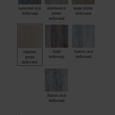
kamenná sivá
striebrosivá
taupe jemne
tieňovaná
jemne
tieňovaná
tieňovaná
čadič
ľadovo sivá
vápenec
tieňovaný
tieňovaná
jemne
tieňovaný
žulovo sivá
tieňovaná