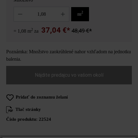
Množstvo
2
m
37,04 €*
2
48,49 €*
= 1,08 m
za
Poznámka: Množstvo zaokrúhlené nahor vzhľadom na jednotku
balenia.
Nájdite predajcu vo vašom okolí
Pridať do zoznamu želaní
Tlač stránky
Číslo produktu:
22524