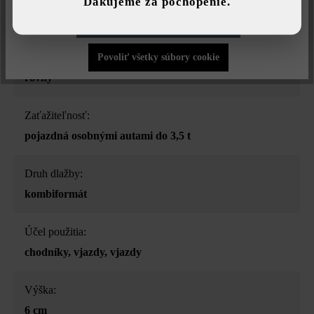
Ďakujeme za pochopenie.
vápenec jemne tieňovaný
Povoliť iba funkčné súbory cookie
Povrchová štruktúra:
Povoliť všetky súbory cookie
rovný
Zaťažiteľnosť:
pojazdná osobnými autami do 3,5 t
Druh dlažby:
kombiformát
Účel použitia:
chodníky
, vjazdy
, vjazdy
Výška:
6 cm