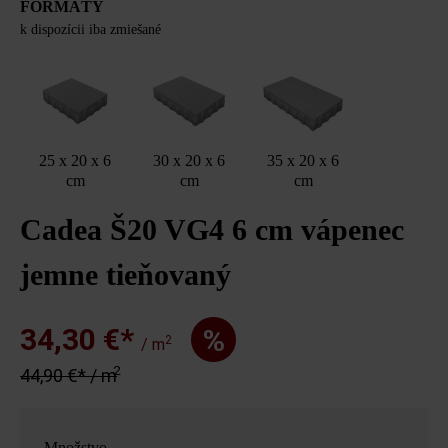
FORMÁTY
k dispozícii iba zmiešané
25 x 20 x 6
30 x 20 x 6
35 x 20 x 6
cm
cm
cm
Cadea Š20 VG4 6 cm vápenec
jemne tieňovaný
34,30 €*
%
2
/ m
2
44,90 €* / m
Množstvo