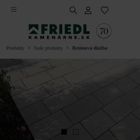
 na hlavný obsah
Produkty
Naše produkty
Betónová dlažba