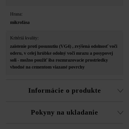
Hrana:
mikrofása
Kritériá kvality:
zaistenie proti posunutiu (VG4)
, zvýšená odolnosť voči
oderu
, v celej hrúbke odolný voči mrazu a posypovej
soli - možno použiť iba rozmrazovacie prostriedky
vhodné na cementom viazané povrchy
Informácie o produkte
V informáciách o formáte produktov so systémom VG4 je
Pokyny na ukladanie
zohľadnený podiel škár vyplývajúci z odporúčanej
minimálnej šírky škár 5 mm.
Platne musíte bezpodmienečne ukladať vždy zmiešane
Tieňovanie prechádza po pozdĺžnej strane dosiek.