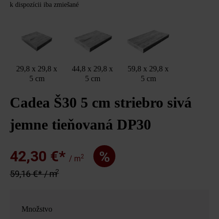
k dispozícii iba zmiešané
29,8 x 29,8 x
44,8 x 29,8 x
59,8 x 29,8 x
5 cm
5 cm
5 cm
Cadea Š30 5 cm striebro sivá
jemne tieňovaná DP30
42,30 €*
%
2
/ m
2
59,16 €* / m
Množstvo