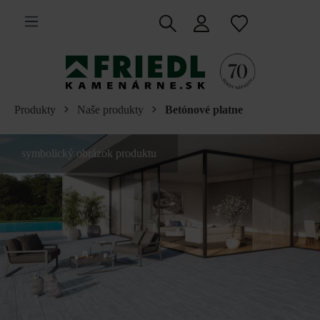
 na hlavný obsah
Produkty
Naše produkty
Betónové platne
symbolický obrázok produktu