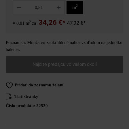
Množstvo
2
m
34,26 €*
2
47,92 €*
= 0,81 m
za
Poznámka: Množstvo zaokrúhlené nahor vzhľadom na jednotku
balenia.
Nájdite predajcu vo vašom okolí
Pridať do zoznamu želaní
Tlač stránky
Číslo produktu:
22529