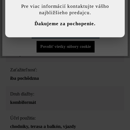
najlepšiu možnú funkčnosť...
Viac informácií
.
Pre viac informácií kontaktujte vášho
betónové platne
najbližšieho predajcu.
Individuálne nastavenia
Farba:
Ďakujeme za pochopenie.
striebrosivá jemne tieňovaná
Povoliť iba funkčné súbory cookie
Povrchová štruktúra:
Povoliť všetky súbory cookie
rovný
Zaťažiteľnosť:
iba pochôdzna
Druh dlažby:
kombiformát
Účel použitia:
chodníky
, terasa a balkón
, vjazdy