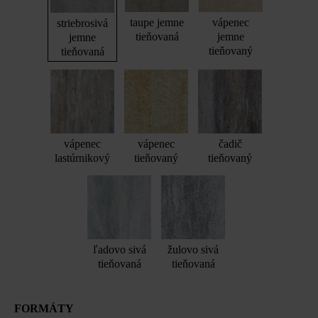
taupe jemne
vápenec
striebrosivá
tieňovaná
jemne
jemne
tieňovaný
tieňovaná
vápenec
vápenec
čadič
lastúrnikový
tieňovaný
tieňovaný
ľadovo sivá
žulovo sivá
tieňovaná
tieňovaná
FORMÁTY