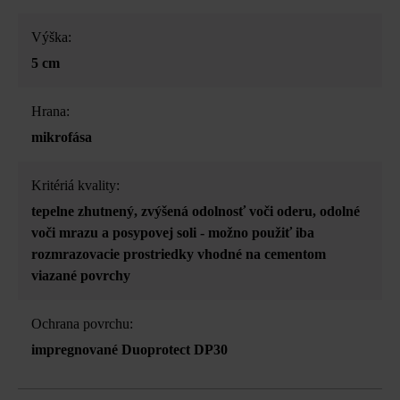
Výška:
5 cm
Hrana:
mikrofása
Kritériá kvality:
tepelne zhutnený
, zvýšená odolnosť voči oderu
, odolné
voči mrazu a posypovej soli - možno použiť iba
rozmrazovacie prostriedky vhodné na cementom
viazané povrchy
Ochrana povrchu:
impregnované Duoprotect DP30