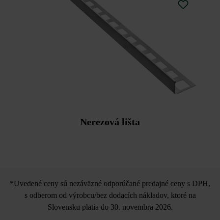
Výškové rozdiely vyrovnajte okamžite poklepaním
pomocou nefarbiaceho plastového kladiva.
Nerezová lišta
*Uvedené ceny sú nezáväzné odporúčané predajné ceny s DPH,
s odberom od výrobcu/bez dodacích nákladov, ktoré na
Slovensku platia do 30. novembra 2026.