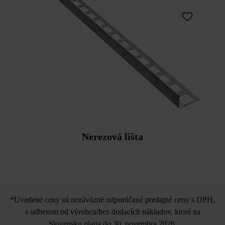
Výškové rozdiely vyrovnajte okamžite poklepaním
pomocou nefarbiaceho plastového kladiva.
Nerezová lišta
*Uvedené ceny sú nezáväzné odporúčané predajné ceny s DPH,
s odberom od výrobcu/bez dodacích nákladov, ktoré na
Slovensku platia do 30. novembra 2026.