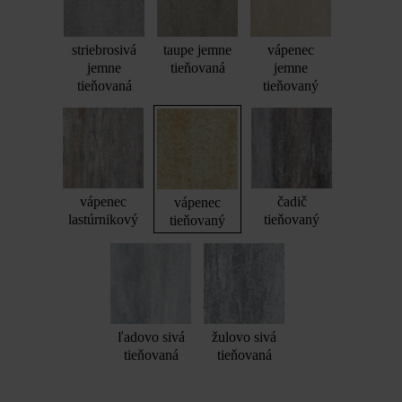
striebrosivá
taupe jemne
vápenec
jemne
tieňovaná
jemne
tieňovaná
tieňovaný
vápenec
čadič
vápenec
lastúrnikový
tieňovaný
tieňovaný
ľadovo sivá
žulovo sivá
tieňovaná
tieňovaná