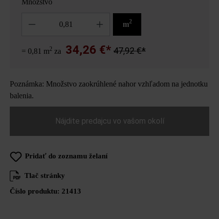
Množstvo
Množstvo
2
m
34,26 €*
2
47,92 €*
= 0,81 m
za
Poznámka: Množstvo zaokrúhlené nahor vzhľadom na jednotku
balenia.
Nájdite predajcu vo vašom okolí
Pridať do zoznamu želaní
Tlač stránky
Číslo produktu:
21413