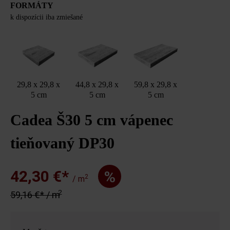
FORMÁTY
k dispozícii iba zmiešané
29,8 x 29,8 x
44,8 x 29,8 x
59,8 x 29,8 x
5 cm
5 cm
5 cm
Cadea Š30 5 cm vápenec
tieňovaný DP30
42,30 €*
%
2
/ m
2
59,16 €* / m