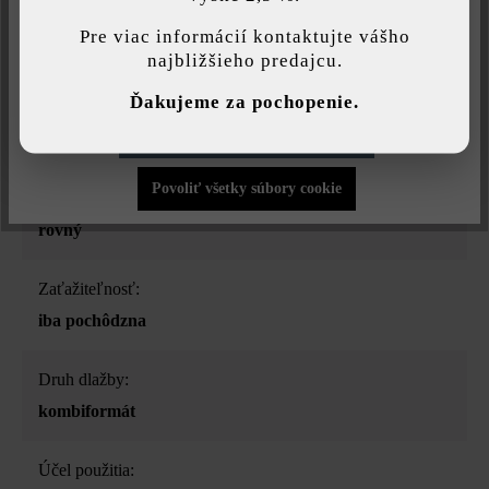
Druh produktu:
najlepšiu možnú funkčnosť...
Viac informácií
.
Pre viac informácií kontaktujte vášho
betónové platne
najbližšieho predajcu.
Individuálne nastavenia
Ďakujeme za pochopenie.
Farba:
Povoliť iba funkčné súbory cookie
vápenec tieňovaný
Povoliť všetky súbory cookie
Povrchová štruktúra:
rovný
Zaťažiteľnosť:
iba pochôdzna
Druh dlažby:
kombiformát
Účel použitia: