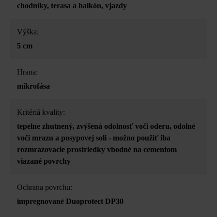
chodníky
, terasa a balkón
, vjazdy
Výška:
5 cm
Hrana:
mikrofása
Kritériá kvality:
tepelne zhutnený
, zvýšená odolnosť voči oderu
, odolné
voči mrazu a posypovej soli - možno použiť iba
rozmrazovacie prostriedky vhodné na cementom
viazané povrchy
Ochrana povrchu:
impregnované Duoprotect DP30