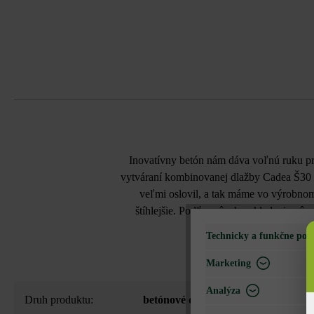
Inovatívny betón nám dáva voľnú ruku pri
vytváraní kombinovanej dlažby Cadea Š30 V
veľmi oslovil, a tak máme vo výrobnom
štíhlejšie. Podľa spôsobu ukladania pô
Technicky a funkčne pot
Marketing
Analýza
Druh produktu:
betónové dlažby