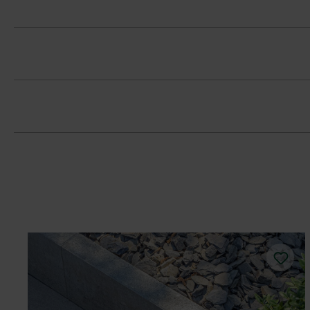
V informáciách o formáte produktov s
Platne musíte bezpodmienečne ukladať v
Tieňovanie prechádza po pozdĺžnej str
koncentráciám.
Dodržujte prosím pokyny na inštaláciu 
Platne zavibrujte v pozdĺžnom smere t
Nepravidelné ukladanie v pásoch. Rešp