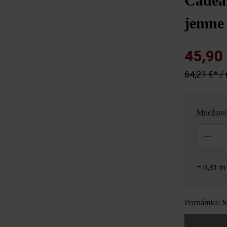
Cadea 
jemne
45,90
64,21 €* /
Množstv
Množstvo
= 0,81 m
Poznámka: Mn