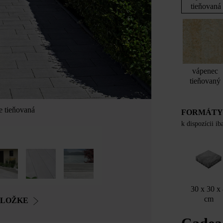
tieňovaná
vápenec
tieňovaný
e tieňovaná
FORMÁT
k dispozícii i
30 x 30 x
cm
OLOŽKE