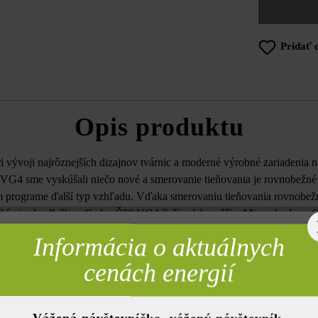
Pridať 
Opis produktu
 vývoji najrôznejších dizajnov tvárnic a moderné výrobné zariadenia n
G4 sme vyskúšali niečo nové a smerovanie tieňovania je rovnobežné 
 programe ďalší typ vzhľadu. Vďaka smerovaniu tieňovania rovnobežn
sobí vjazd s dlažbou Cadea Š30 VG4 širšie alebo užšie. Mimochodom: Ca
platňa.
Informácia o aktuálnych
rebné
cenách energií
Farba:
strie