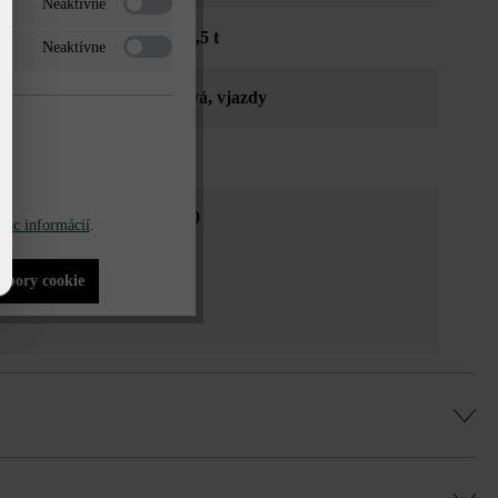
Neaktívne
dná osobnými autami do 3,5 t
Neaktívne
viská
, verejné priestranstvá
, vjazdy
fása
gnované Duoprotect DP30
iac informácií
.
súbory cookie
na vrstva na palete obsahuje vždy po 2 ks