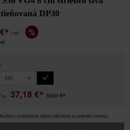
Š30 VG4 8 cm striebro sivá
 tieňovaná DP30
 €*
%
2
/ m
2
 m
o
2
m
37,18 €*
2
52,01 €*
za
ožstvo zaokrúhlené nahor vzhľadom na jednotku balenia.