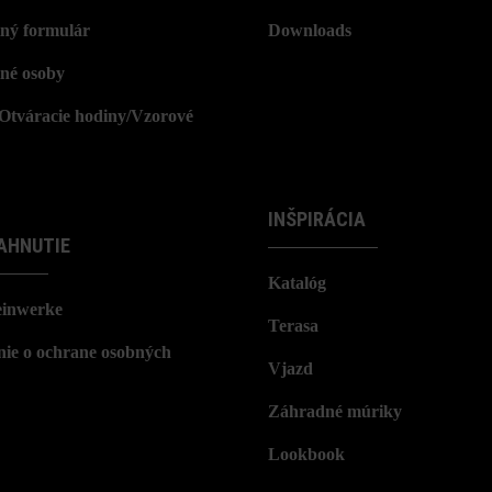
ný formulár
Downloads
né osoby
/Otváracie hodiny/Vzorové
INŠPIRÁCIA
AHNUTIE
Katalóg
einwerke
Terasa
nie o ochrane osobných
Vjazd
Záhradné múriky
Lookbook