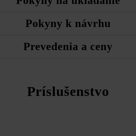
Pokyny na ukladanie
o systémom VG4 je zohľadnený podiel škár vyplývajúci z odporúčanej
ždy zmiešane z viacerých paliet a vrstiev, aby ste získali prirodzenú,
Pokyny k návrhu
ane dosiek.
a technické listy produktov v rámci sekcie Stavebné tipy/služby.
várnic len pomocou ľahkej vibračnej dosky (cca 80 kg) pri použití klzn
ektujte smer tieňovania tvárnic.
Prevedenia a ceny
Cadea Š30 VG4
Príslušenstvo