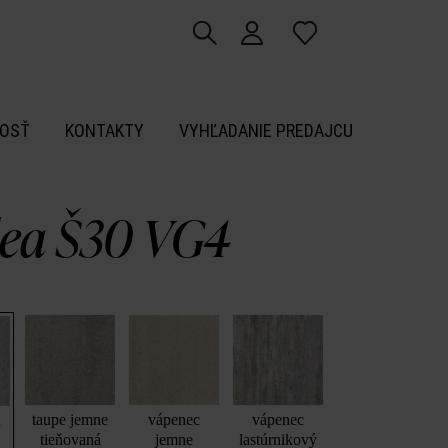
OSŤ
KONTAKTY
VYHĽADANIE PREDAJCU
ea Š30 VG4
taupe jemne
vápenec
vápenec
á
tieňovaná
jemne
lastúrnikový