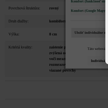
Komfort (funkčnosť strá
Povrchová štruktúra:
rovný
Komfort (Google Mapy)
Druh dlažby:
kombiformát
Uložiť individuálne na
Výška:
8 cm
Kritériá kvality:
zaistenie proti posunutiu (VG4)
, te
Táto webová st
zvýšená odolnosť voči oderu
, v cel
voči mrazu a posypovej soli - možno
Individuáln
rozmrazovacie prostriedky vhodné
viazané povrchy
Kombinovaná dlažba z 3 rôznych formát
30 cm, 2 ks 45 cm a 2 ks tvárnic s dĺž