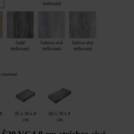
tieňovaný
čadič
ľadovo sivá
žulovo sivá
tieňovaný
tieňovaná
tieňovaná
Y
ba zmiešané
 8
45 x 30 x 8
60 x 30 x 8
cm
cm