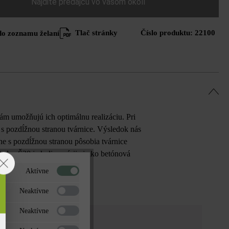
Nájdite predajcu vo vašom okolí
Tlač stránky
Číslo produktu:
22100
do zoznamu želaní
ám umožňujú ich optimálnu realizáciu. Pri
s pozdĺžnou stranou tvárnice. Výsledok nás
e s pozdĺžnou stranou pôsobia tvárnice
dea Š30 je k dispozícii aj ako betónová
Aktívne
Neaktívne
Neaktívne
brosivá jemne tieňovaná