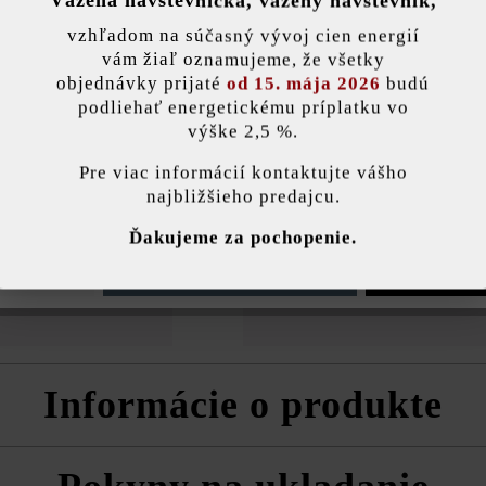
Vážená návštevníčka, vážený návštevník,
nky)
vzhľadom na súčasný vývoj cien energií
Zaťažiteľnosť:
pojaz
vám žiaľ oznamujeme, že všetky
objednávky prijaté
od 15. mája 2026
budú
Účel použitia:
parko
podliehať energetickému príplatku vo
výške 2,5 %.
stavenie
Hrana:
mikro
Pre viac informácií kontaktujte vášho
najbližšieho predajcu.
pelne zhutnený
,
Ochrana povrchu:
impre
ránka používa súbory cookie, aby vám ponúkla najlepšiu možnú funkčnosť...
V
Ďakujeme za pochopenie.
ej hrúbke odolný
 použiť iba
e nastavenia
Povoliť iba funkčné súbory cookie
Povoliť všetky 
 na cementom
Informácie o produkte
ov, ktoré sa do pásov ukladajú nepravidelne. Šírka pásu je 30 cm. Jed
kou 60 cm.