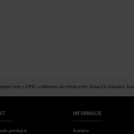
ajné ceny s DPH, s odberom od výrobcu/bez dodacích nákladov, ktor
KT
INFORMÁCIE
nie predajcu
Kariéra