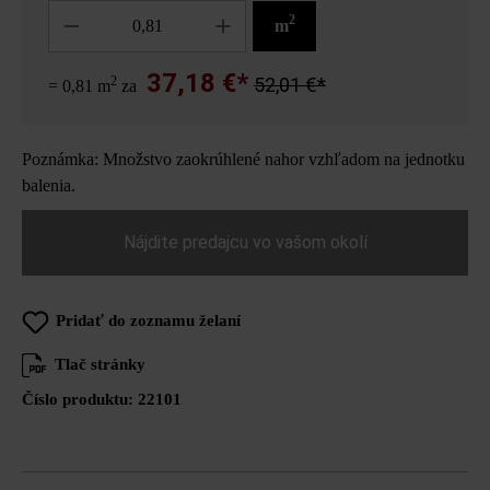
Množstvo
2
m
37,18 €*
2
52,01 €*
= 0,81 m
za
Poznámka: Množstvo zaokrúhlené nahor vzhľadom na jednotku
balenia.
Nájdite predajcu vo vašom okolí
Pridať do zoznamu želaní
Tlač stránky
Číslo produktu:
22101