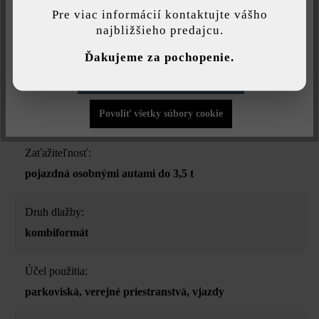
najlepšiu možnú funkčnosť...
Viac informácií
.
Pre viac informácií kontaktujte vášho
najbližšieho predajcu.
Farba:
Individuálne nastavenia
taupe jemne tieňovaná
Ďakujeme za pochopenie.
Povoliť iba funkčné súbory cookie
Povrchová štruktúra:
rovný
Povoliť všetky súbory cookie
Zaťažiteľnosť:
pojazdná osobnými autami do 3,5 t
Druh dlažby:
kombiformát
Účel použitia:
parkoviská
, verejné priestranstvá
, vjazdy