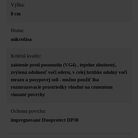
Výška:
8 cm
Hrana:
mikrofása
Kritériá kvality:
zaistenie proti posunutiu (VG4)
, tepelne zhutnený
,
zvýšená odolnosť voči oderu
, v celej hrúbke odolný voči
mrazu a posypovej soli - možno použiť iba
rozmrazovacie prostriedky vhodné na cementom
viazané povrchy
Ochrana povrchu:
impregnované Duoprotect DP30