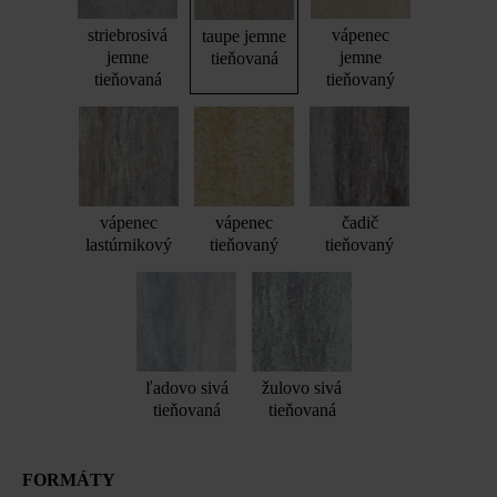
striebrosivá
vápenec
taupe jemne
jemne
jemne
tieňovaná
tieňovaná
tieňovaný
vápenec
vápenec
čadič
lastúrnikový
tieňovaný
tieňovaný
ľadovo sivá
žulovo sivá
tieňovaná
tieňovaná
FORMÁTY