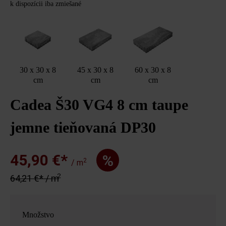
k dispozícii iba zmiešané
30 x 30 x 8
45 x 30 x 8
60 x 30 x 8
cm
cm
cm
Cadea Š30 VG4 8 cm taupe
jemne tieňovaná DP30
45,90 €*
%
2
/ m
2
64,21 €* / m
Množstvo