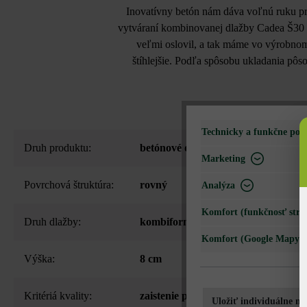
Inovatívny betón nám dáva voľnú ruku pri
vytváraní kombinovanej dlažby Cadea Š30 V
veľmi oslovil, a tak máme vo výrobnom
štíhlejšie. Podľa spôsobu ukladania pô
Technicky a funkčne pot
Druh produktu:
betónové dlažby
Marketing
Povrchová štruktúra:
rovný
Analýza
Komfort (funkčnosť strá
Druh dlažby:
kombiformát
Komfort (Google Mapy)
Výška:
8 cm
Kritériá kvality:
zaistenie proti posunutiu (VG4)
, te
Uložiť individuálne na