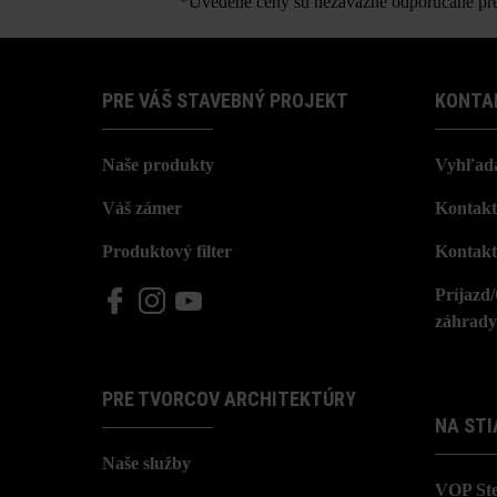
*Uvedené ceny sú nezáväzné odporúčané pred
PRE VÁŠ STAVEBNÝ PROJEKT
KONTA
Naše produkty
Vyhľada
Váš zámer
Kontakt
Produktový filter
Kontakt
Príjazd
záhrady
PRE TVORCOV ARCHITEKTÚRY
NA STI
Naše služby
VOP St