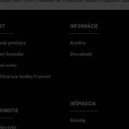
ajné ceny s DPH, s odberom od výrobcu/bez dodacích nákladov, ktor
KT
INFORMÁCIE
nie predajcu
Kariéra
ný formulár
Downloads
né osoby
/Otváracie hodiny/Vzorové
INŠPIRÁCIA
AHNUTIE
Katalóg
einwerke