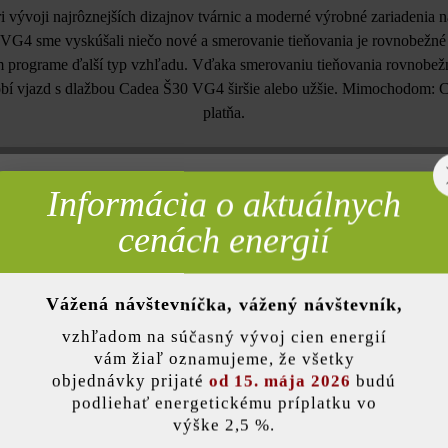
 vývoji najrôznejších dizajnov tvárnic a moderné výrobné zariadenia n
G4 sme vyskúšali niečo nové a smerovanie tieňovania je rovnobežné 
 programe ďalší typ vzhľadu. Vďaka smerovaniu tieňovania rovnobežn
sobí vjazd s dlažbou Cadea Š30 VG4 širšie alebo užšie. Mimochodom: Ca
platňa.
Informácia o aktuálnych
rebné
Farba:
vápen
cenách energií
Zaťažiteľnosť:
pojaz
Vážená návštevníčka, vážený návštevník,
nky)
Účel použitia:
parko
vzhľadom na súčasný vývoj cien energií
vám žiaľ oznamujeme, že všetky
Hrana:
mikro
objednávky prijaté
od 15. mája 2026
budú
podliehať energetickému príplatku vo
výške 2,5 %.
pelne zhutnený
,
Ochrana povrchu:
impre
stavenie