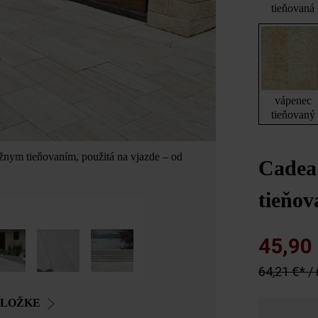
tieňovaná
vápenec
tieňovaný
nym tieňovaním, použitá na vjazde – od
Cadea
tieňo
45,90
64,21 €* /
OLOŽKE