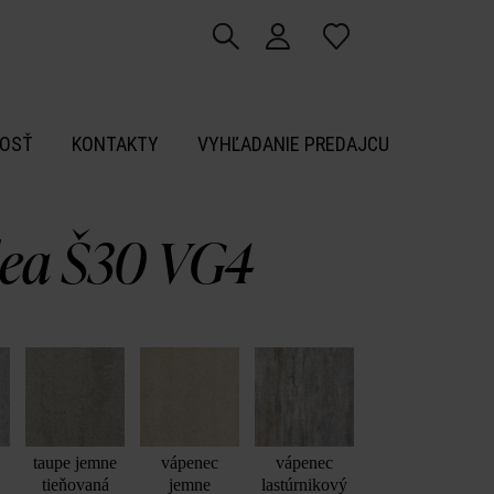
OSŤ
KONTAKTY
VYHĽADANIE PREDAJCU
ea Š30 VG4
á
taupe jemne
vápenec
vápenec
tieňovaná
jemne
lastúrnikový