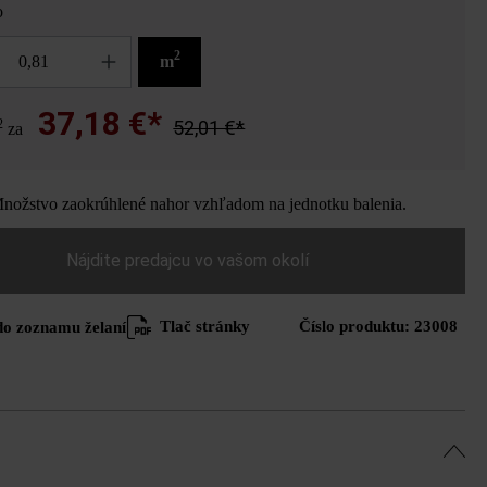
o
2
m
37,18 €*
2
52,01 €*
za
ožstvo zaokrúhlené nahor vzhľadom na jednotku balenia.
Nájdite predajcu vo vašom okolí
Tlač stránky
Číslo produktu:
23008
do zoznamu želaní