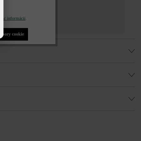
iac informácií
.
súbory cookie
na vrstva na palete obsahuje vždy po 2 ks
 minimálnej šírky škár 5 mm.
 rovnomernú hru farieb a vyhli sa farebným
ej podložky na dosky.