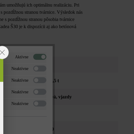
ám umožňujú ich optimálnu realizáciu. Pri
s pozdĺžnou stranou tvárnice. Výsledok nás
e s pozdĺžnou stranou pôsobia tvárnice
dea Š30 je k dispozícii aj ako betónová
Aktívne
ec tieňovaný
Neaktívne
dná osobnými autami do 3,5 t
Neaktívne
Neaktívne
viská
, verejné priestranstvá
, vjazdy
Neaktívne
fása
gnované Duoprotect DP30