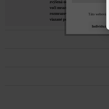
zvýšená odolnosť voči oderu
, v cel
voči mrazu a posypovej soli - možno
rozmrazovacie prostriedky vhodné
Táto webová st
viazané povrchy
Individuáln
Kombinovaná dlažba z 3 rôznych formát
30 cm, 2 ks 45 cm a 2 ks tvárnic s dĺž
V informáciách o formáte produktov s
Platne musíte bezpodmienečne ukladať v
Tieňovanie prechádza po pozdĺžnej str
koncentráciám.
Dodržujte prosím pokyny na inštaláciu 
Platne zavibrujte v pozdĺžnom smere t
Nepravidelné ukladanie v pásoch. Rešp