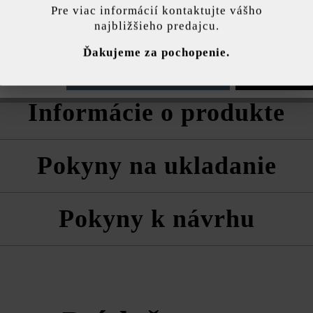
ej hrúbke odolný
Pre viac informácií kontaktujte vášho
 použiť iba
najbližšieho predajcu.
 na cementom
ránka používa súbory cookie, aby vám ponúkla najlepšiu možnú funkčnosť...
V
Ďakujeme za pochopenie.
e nastavenia
Povoliť iba funkčné súbory cookie
Povoliť všetky 
Informácie o produkte
ov, ktoré sa do pásov ukladajú nepravidelne. Šírka pásu je 30 cm. Jed
Pokyny na ukladanie
kou 60 cm.
o systémom VG4 je zohľadnený podiel škár vyplývajúci z odporúčanej
ždy zmiešane z viacerých paliet a vrstiev, aby ste získali prirodzenú,
Pokyny k návrhu
ane dosiek.
a technické listy produktov v rámci sekcie Stavebné tipy/služby.
várnic len pomocou ľahkej vibračnej dosky (cca 80 kg) pri použití klzn
ektujte smer tieňovania tvárnic.