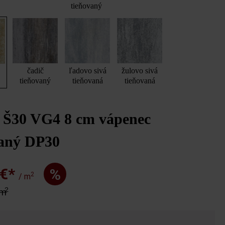
tieňovaný
čadič
ľadovo sivá
žulovo sivá
tieňovaný
tieňovaná
tieňovaná
 Š30 VG4 8 cm vápenec
vaný DP30
 €*
%
2
/ m
2
 m