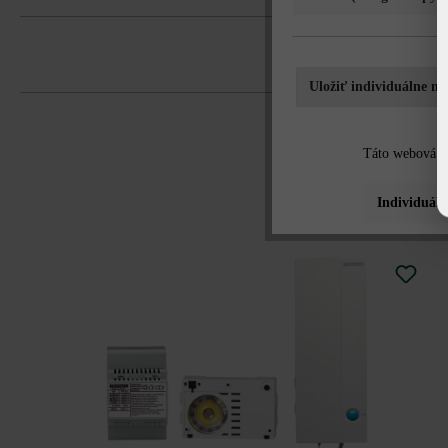
Uložiť individuálne na
Táto webová st
Individuáln