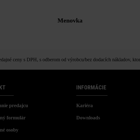
Menovka
ajné ceny s DPH, s odberom od výrobcu/bez dodacích nákladov, ktor
KT
INFORMÁCIE
nie predajcu
Kariéra
ný formulár
Downloads
né osoby