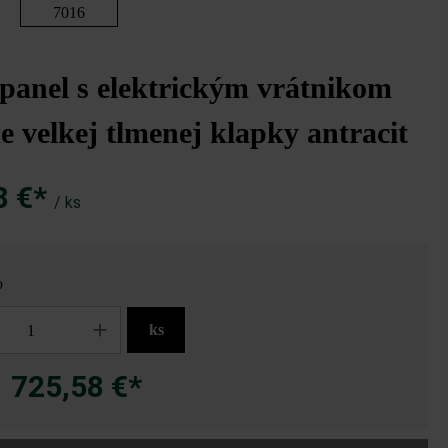
7016
panel s elektrickým vrátnikom
e velkej tlmenej klapky antracit
8 €*
/ ks
o
ks
725,58 €*
a