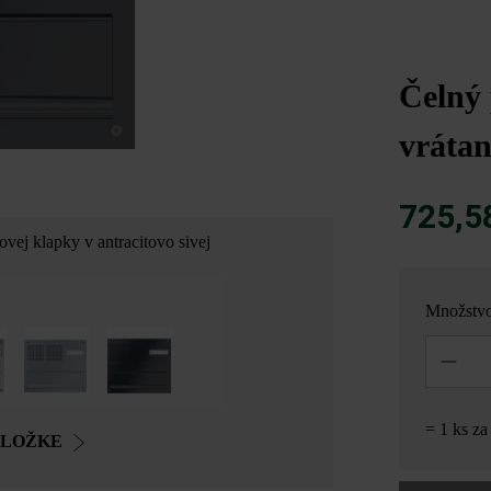
Čelný 
vrátan
725,5
novej klapky v antracitovo sivej
Množstv
Množstvo
= 1 ks z
OLOŽKE