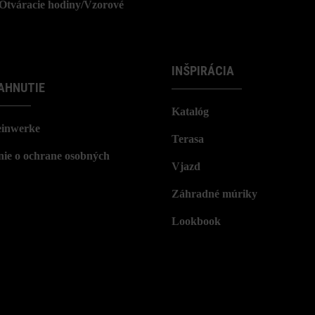
/Otváracie hodiny/Vzorové
INŠPIRÁCIA
AHNUTIE
Katalóg
einwerke
Terasa
nie o ochrane osobných
Vjazd
Záhradné múriky
Lookbook