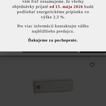
vám žiaľ oznamujeme, že všetky
objednávky prijaté
od 15. mája 2026
budú
Prevedenia a ceny
podliehať energetickému príplatku vo
výške 2,5 %.
stavenie
Pre viac informácií kontaktujte vášho
najbližšieho predajcu.
Frontplatte
ránka používa súbory cookie, aby vám ponúkla najlepšiu možnú funkčnosť...
V
Ďakujeme za pochopenie.
Zubehör
e nastavenia
Povoliť iba funkčné súbory cookie
Povoliť všetky 