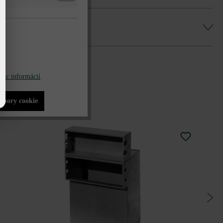
iac informácií
.
súbory cookie