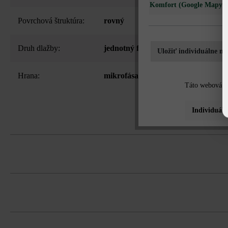
Komfort (Google Mapy)
Povrchová štruktúra:
rovný
Druh dlažby:
jednotný formát
Uložiť individuálne na
Hrana:
mikrofása
Táto webová st
Individuáln
možnosť samostatnej dodávky všetkýc
možnosť strojového ukladania
V informáciách o formáte produktov s
Dlažbu musíte bezpodmienečne ukladať 