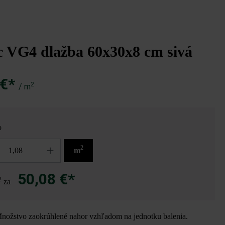
8
c VG4 dlažba 60x30x8 cm sivá
 €*
2
/ m
o
2
m
50,08 €*
2
za
ožstvo zaokrúhlené nahor vzhľadom na jednotku balenia.