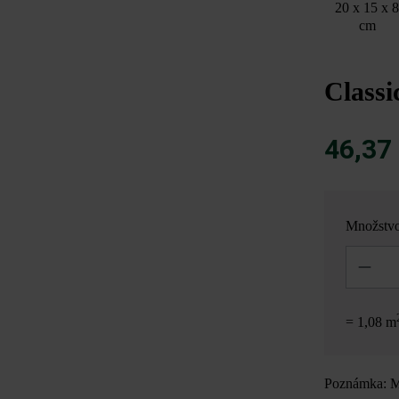
20 x 15 x 
cm
Classi
46,37
Množstv
Množstvo
= 1,08 m
Poznámka: Mn