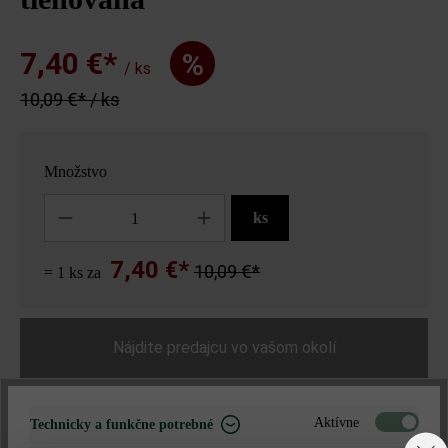
7,40 €*
%
/ ks
10,09 €* / ks
Množstvo
Množstvo
ks
7,40 €*
10,09 €*
= 1 ks za
Nájdite predajcu vo vašom okolí
Pridať do zoznamu želaní
Aktívne
Technicky a funkčne potrebné