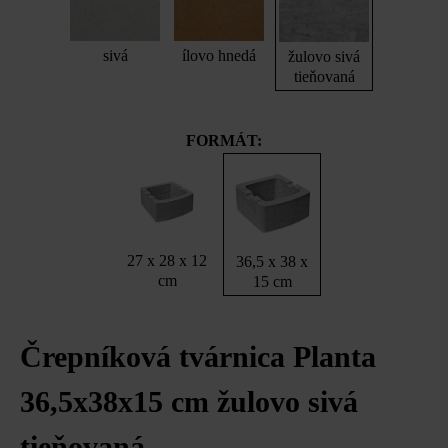
sivá
ílovo hnedá
žulovo sivá
tieňovaná
FORMÁT:
27 x 28 x 12
36,5 x 38 x
cm
15 cm
Črepníková tvárnica Planta
36,5x38x15 cm žulovo sivá
tieňovaná