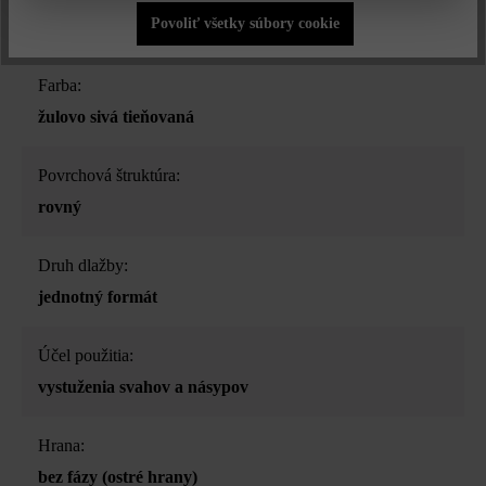
Povoliť všetky súbory cookie
črepníková a svahová tvárnica
Farba:
žulovo sivá tieňovaná
Povrchová štruktúra:
rovný
Druh dlažby:
jednotný formát
Účel použitia:
vystuženia svahov a násypov
Hrana:
bez fázy (ostré hrany)