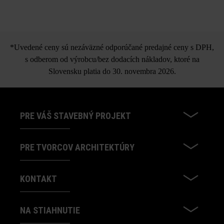
Planta črepníková tvárnica
*Uvedené ceny sú nezáväzné odporúčané predajné ceny s DPH,
s odberom od výrobcu/bez dodacích nákladov, ktoré na
Slovensku platia do 30. novembra 2026.
PRE VÁŠ STAVEBNÝ PROJEKT
PRE TVORCOV ARCHITEKTÚRY
KONTAKT
NA STIAHNUTIE