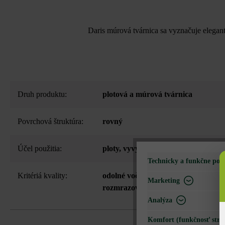
Daris múrová tvárnica sa vyznačuje elegan
Druh produktu:
plotová a múrová tvárnica
Povrchová štruktúra:
rovný
Účel použitia:
ploty
, vyvýšené záhony
, záhradné s
Technicky a funkčne pot
Kritériá kvality:
odolné voči mrazu - neodporúča sa 
Marketing
rozmrazovacieho prostriedku
Analýza
Komfort (funkčnosť strá