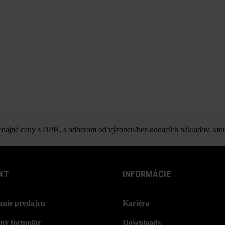
ajné ceny s DPH, s odberom od výrobcu/bez dodacích nákladov, ktor
KT
INFORMÁCIE
nie predajcu
Kariéra
ný formulár
Downloads