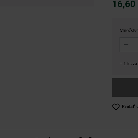
16,60
Množstv
Množstvo
= 1 ks z
Pridať 