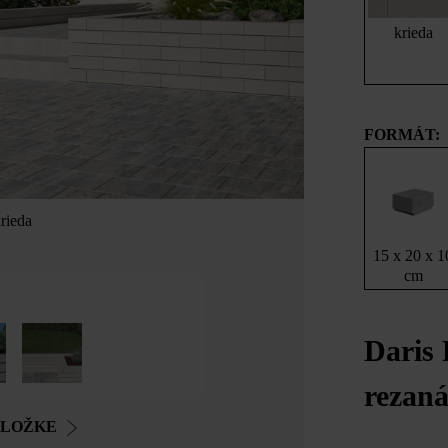
krieda
FORMÁT:
rieda
Daris murovací
15 x 20 x 1
cm
Daris 
rezan
OLOŽKE