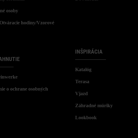
né osoby
/Otváracie hodiny/Vzorové
INŠPIRÁCIA
AHNUTIE
Katalóg
einwerke
Terasa
nie o ochrane osobných
Vjazd
Záhradné múriky
Lookbook