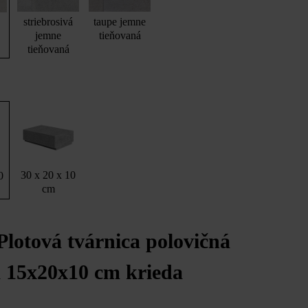
striebrosivá
taupe jemne
jemne
tieňovaná
tieňovaná
 kameň 30 x 20 x 10 cm v kriedovej farbe kombinovaný s Tauri VG4 6
bazaltovo-tienenej úprave
30 x 20 x 10
0
cm
Plotová tvárnica polovičná
á 15x20x10 cm krieda