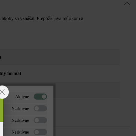
a akoby sa vznášal. Prepožičiava múrikom a
a
tný formát
fása
Aktívne
Neaktívne
Neaktívne
Neaktívne