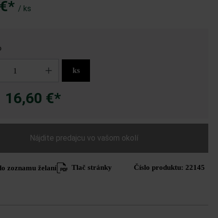
 €*
/ ks
o
ks
16,60 €*
a
Nájdite predajcu vo vašom okolí
Tlač stránky
Číslo produktu:
22145
do zoznamu želaní