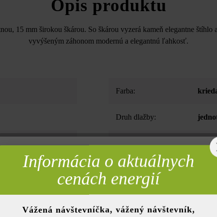
Opis produktu
tnou, 15 mm širokou škárou. So škárou vyzerá kameň elegantne štíhlo 
vyvýšeným záhonom modernú a elegantnú ľahkosť.
Farba:
kried
Druh dlažby:
jedno
teny
Hrana:
mikro
Informácia o aktuálnych
rebné
použitie
cenách energií
Vážená návštevníčka, vážený návštevník,
nky)