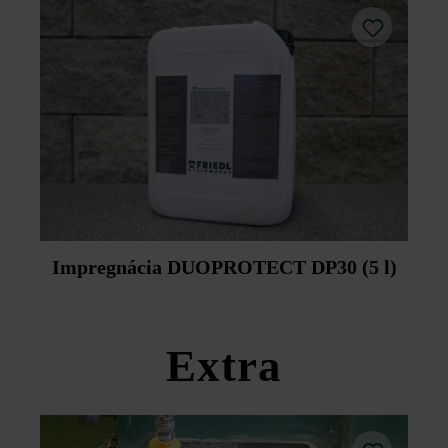
Na zjednodušenie čistenia odporúča spoločnosť Friedl
Steinwerke dodatočnú impregnáciu pomocou prípravku
Duoprotect DP30 (paralelná dodávka je možná za
príplatok).
Impregnácia DUOPROTECT DP30 (5 l)
Extra