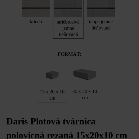
krieda
taupe jemne
striebrosivá
tieňovaná
jemne
tieňovaná
FORMÁT:
30 x 20 x 10
15 x 20 x 10
cm
cm
Daris Plotová tvárnica
polovicná rezaná 15x20x10 cm