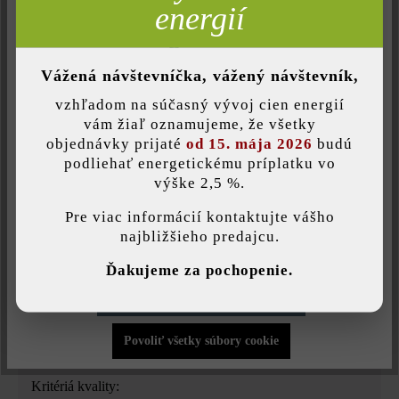
Neaktívne
Komfort (funkčnosť stránky)
energií
Farba:
Neaktívne
Komfort (Google Mapy)
striebrosivá jemne tieňovaná
Vážená návštevníčka, vážený návštevník,
Povrchová štruktúra:
vzhľadom na súčasný vývoj cien energií
rovný
Uložiť individuálne nastavenie
vám žiaľ oznamujeme, že všetky
objednávky prijaté
od 15. mája 2026
budú
podliehať energetickému príplatku vo
Druh dlažby:
výške 2,5 %.
Táto webová stránka používa súbory cookie, aby vám ponúkla
jednotný formát
najlepšiu možnú funkčnosť...
Viac informácií
.
Pre viac informácií kontaktujte vášho
najbližšieho predajcu.
Účel použitia:
Individuálne nastavenia
ploty
, vyvýšené záhony
, záhradné steny
Ďakujeme za pochopenie.
Povoliť iba funkčné súbory cookie
Hrana:
mikrofása
Povoliť všetky súbory cookie
Kritériá kvality: