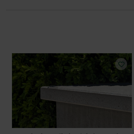
Dbajte na dostatočný obvodový škárov
použití elastickej, napätie znižujúcej 
Pri ukladaní dosiek dbajte na to, aby
Výškové rozdiely vyrovnajte okamžite