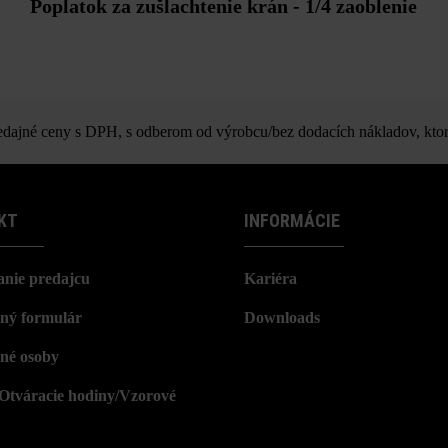
Poplatok za zušlachtenie krán - 1/4 zaoblenie
ajné ceny s DPH, s odberom od výrobcu/bez dodacích nákladov, ktor
KT
INFORMÁCIE
nie predajcu
Kariéra
ný formulár
Downloads
né osoby
/Otváracie hodiny/Vzorové