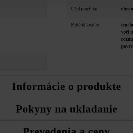
Účel použitia:
ohran
Kritériá kvality:
tepel
voči 
rozmr
povrc
Informácie o produkte
kodeniam pri preprave na dvoch stranách (pri použití ako pohľadová kry
Pokyny na ukladanie
ou Largo s tvárnicami a doskami s rovnakým farebným odtieňom môž
ždy zmiešane z viacerých paliet a vrstiev, aby ste získali prirodzenú,
Prevedenia a ceny
a technické listy produktov v rámci sekcie Stavebné tipy/služby.