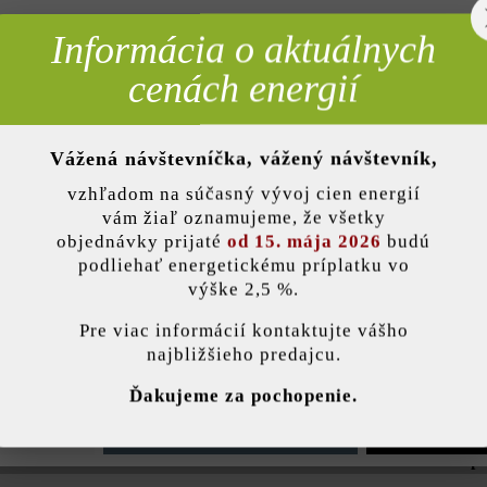
Pridať 
Informácia o aktuálnych
rebné
cenách energií
Opis produktu
Vážená návštevníčka, vážený návštevník,
nky)
 špeciálne jej farebné hrany – bočné plochy tak predstavujú pekné po
vzhľadom na súčasný vývoj cien energií
ňa na terasy alebo do okolia bazénov. Pýtate sa, čím sa odlišuje od b
vám žiaľ oznamujeme, že všetky
ovou hranou možno skombinovať s mnohými produktmi s drsným betón
objednávky prijaté
od 15. mája 2026
budú
rán pre liate platne brúsením a fazetovaním bočných plôch, vďaka čo
podliehať energetickému príplatku vo
výške 2,5 %.
dotyk.
stavenie
Pre viac informácií kontaktujte vášho
najbližšieho predajcu.
ránka používa súbory cookie, aby vám ponúkla najlepšiu možnú funkčnosť...
V
Ďakujeme za pochopenie.
Farba:
vulca
e nastavenia
Povoliť iba funkčné súbory cookie
Povoliť všetky 
Zaťažiteľnosť:
iba p