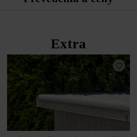
ací odstup: pri viazanom spôsobe kladenia a cementovom škárovaní je 
škárovacej hmoty približne 5 mm.
Largo platňa s pohľadovou hrano
 dištančné prvky ukazovali rovnakým smerom.
 poklepaním pomocou nefarbiaceho plastového kladiva.
Extra