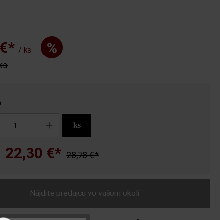
 €*
%
/ ks
 ks
o
ks
22,30 €*
28,78 €*
a
Nájdite predajcu vo vašom okolí