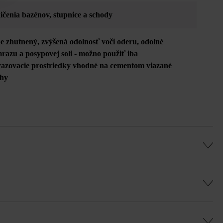
ičenia bazénov
, stupnice a schody
ne zhutnený
, zvýšená odolnosť voči oderu
, odolné
mrazu a posypovej soli - možno použiť iba
azovacie prostriedky vhodné na cementom viazané
hy
cia platňa)
e z výrobno-technických dôvodov spôsobiť
 rovnomernú hru farieb a vyhli sa farebným