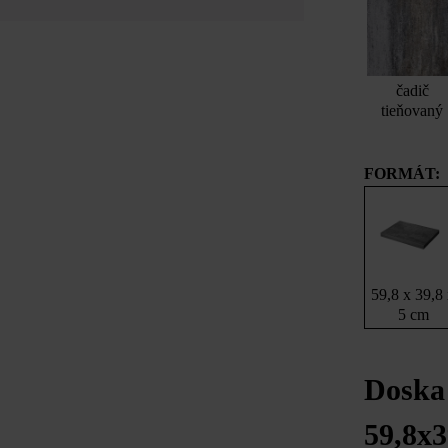
čadič
tieňovaný
FORMÁT:
59,8 x 39,8
5 cm
Doska
59,8x3