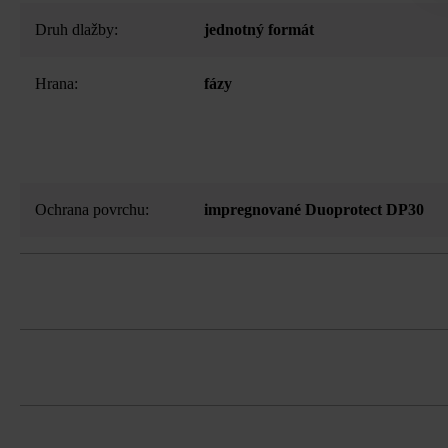
Druh dlažby:
jednotný formát
Hrana:
fázy
Ochrana povrchu:
impregnované Duoprotect DP30
Stabilizačné dištančné prvky proti poš
Kombinácia dosiek s pohľadovou hran
farebné rozdiely.
Platne musíte bezpodmienečne ukladať v
Dodržujte prosím pokyny na inštaláciu 
koncentráciám.