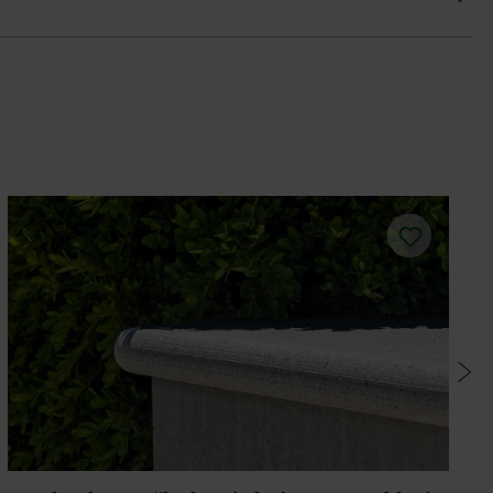
potrebná minimálna šírka škár 8 mm, pri
u