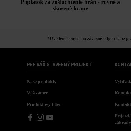
Poplatok za zušlachtenie hrán - rovné a
skosené hrany
*Uvedené ceny sú nezáväzné odporúčané pred
PRE VÁŠ STAVEBNÝ PROJEKT
KONTA
Naše produkty
Vyhľada
Váš zámer
Kontakt
Produktový filter
Kontakt
Príjazd
záhrady