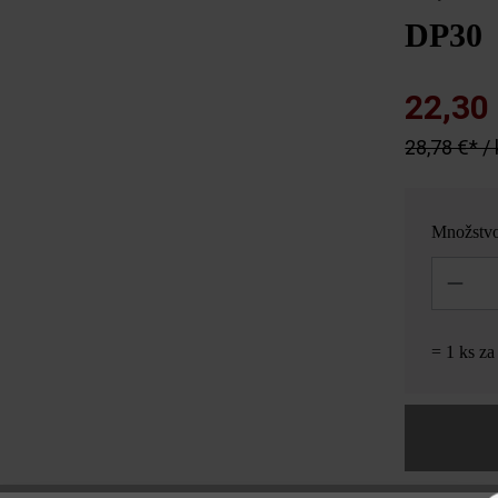
DP30
22,30
28,78 €* /
Množstv
Množstvo
= 1 ks z