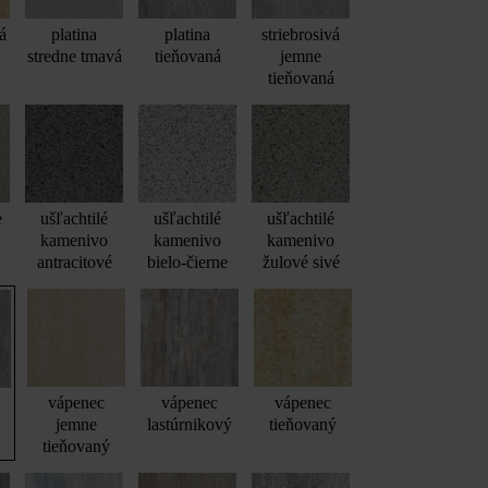
á
platina
platina
striebrosivá
stredne tmavá
tieňovaná
jemne
tieňovaná
e
ušľachtilé
ušľachtilé
ušľachtilé
kamenivo
kamenivo
kamenivo
antracitové
bielo-čierne
žulové sivé
vápenec
vápenec
vápenec
jemne
lastúrnikový
tieňovaný
tieňovaný