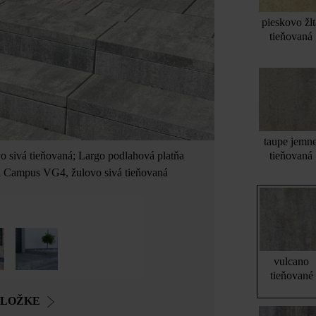
pieskovo žlt
tieňovaná
taupe jemn
tieňovaná
o sivá tieňovaná; Largo podlahová platňa
) a Campus VG4, žulovo sivá tieňovaná
vulcano
tieňované
OLOŽKE