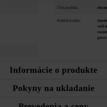
Účel použitia:
ohran
Kritériá kvality:
tepel
voči 
rozmr
povrc
Informácie o produkte
kodeniam pri preprave na dvoch stranách (pri použití ako pohľadová kry
Pokyny na ukladanie
ou Largo s tvárnicami a doskami s rovnakým farebným odtieňom môž
ždy zmiešane z viacerých paliet a vrstiev, aby ste získali prirodzenú,
Prevedenia a ceny
a technické listy produktov v rámci sekcie Stavebné tipy/služby.