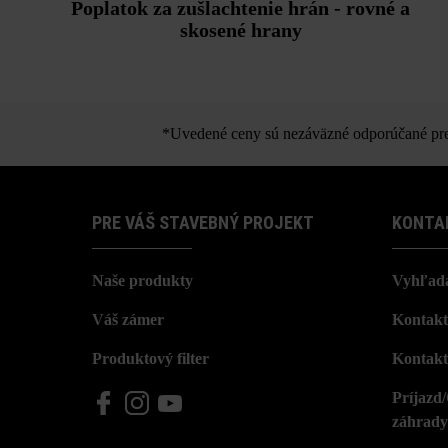
Poplatok za zušlachtenie hrán - rovné a
skosené hrany
*Uvedené ceny sú nezáväzné odporúčané pred
PRE VÁŠ STAVEBNÝ PROJEKT
KONTA
Naše produkty
Vyhľada
Váš zámer
Kontakt
Produktový filter
Kontakt
Príjazd
záhrady