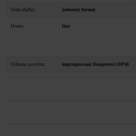
Druh dlažby:
jednotný formát
Hrana:
fázy
Ochrana povrchu:
impregnované Duoprotect DP30
Stabilizačné dištančné prvky proti poš
Kombinácia dosiek s pohľadovou hran
farebné rozdiely.
Platne musíte bezpodmienečne ukladať v
Dodržujte prosím pokyny na inštaláciu 
koncentráciám.