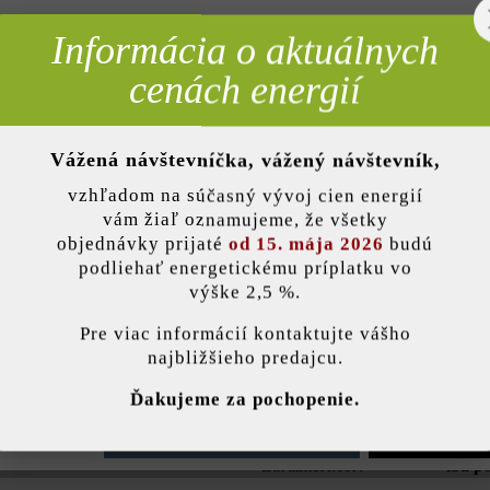
Pridať 
Informácia o aktuálnych
rebné
cenách energií
Opis produktu
Vážená návštevníčka, vážený návštevník,
nky)
 špeciálne jej farebné hrany – bočné plochy tak predstavujú pekné po
vzhľadom na súčasný vývoj cien energií
ňa na terasy alebo do okolia bazénov. Pýtate sa, čím sa odlišuje od b
vám žiaľ oznamujeme, že všetky
ovou hranou možno skombinovať s mnohými produktmi s drsným betón
objednávky prijaté
od 15. mája 2026
budú
podliehať energetickému príplatku vo
rán pre liate platne brúsením a fazetovaním bočných plôch, vďaka čo
výške 2,5 %.
dotyk.
stavenie
Pre viac informácií kontaktujte vášho
najbližšieho predajcu.
ránka používa súbory cookie, aby vám ponúkla najlepšiu možnú funkčnosť...
V
Ďakujeme za pochopenie.
Farba:
žulov
e nastavenia
Povoliť iba funkčné súbory cookie
Povoliť všetky 
Zaťažiteľnosť:
iba p