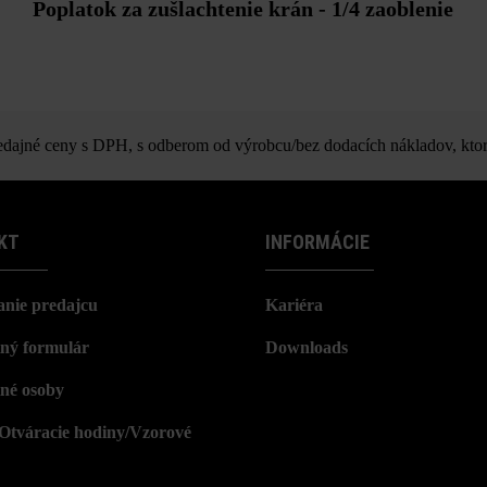
Poplatok za zušlachtenie krán - 1/4 zaoblenie
ajné ceny s DPH, s odberom od výrobcu/bez dodacích nákladov, ktor
KT
INFORMÁCIE
nie predajcu
Kariéra
ný formulár
Downloads
né osoby
/Otváracie hodiny/Vzorové