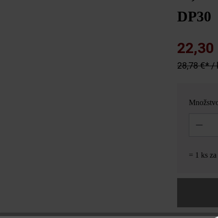
DP30
22,30
28,78 €* /
Množstv
Množstvo
= 1 ks z