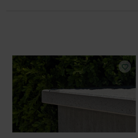
Dbajte na dostatočný obvodový škárov
použití elastickej, napätie znižujúcej 
Pri ukladaní dosiek dbajte na to, aby
Výškové rozdiely vyrovnajte okamžite