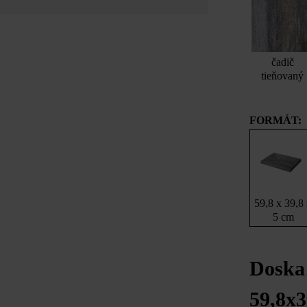
čadič
tieňovaný
FORMÁT:
59,8 x 39,8
5 cm
Doska
59,8x3