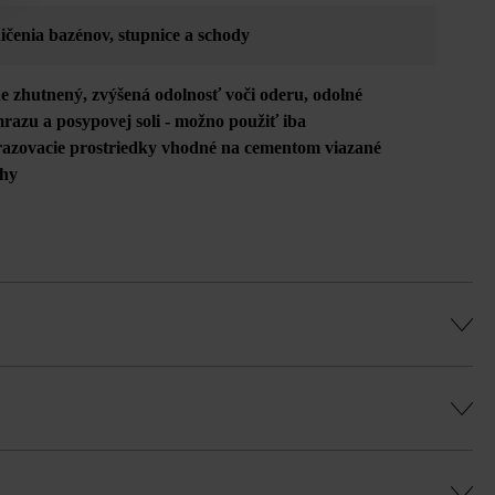
ičenia bazénov
, stupnice a schody
ne zhutnený
, zvýšená odolnosť voči oderu
, odolné
mrazu a posypovej soli - možno použiť iba
azovacie prostriedky vhodné na cementom viazané
hy
cia platňa)
e z výrobno-technických dôvodov spôsobiť
 rovnomernú hru farieb a vyhli sa farebným