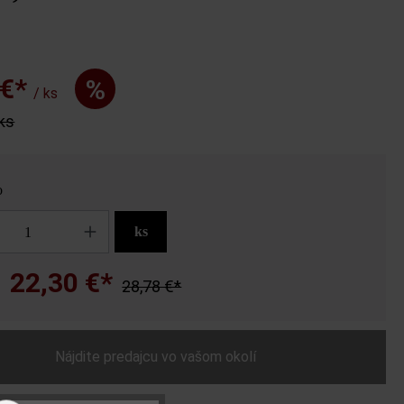
 €*
%
/ ks
 ks
o
ks
22,30 €*
28,78 €*
a
Nájdite predajcu vo vašom okolí