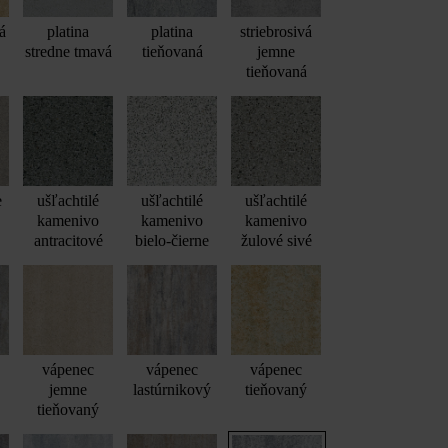
á
platina
platina
striebrosivá
stredne tmavá
tieňovaná
jemne
tieňovaná
e
ušľachtilé
ušľachtilé
ušľachtilé
kamenivo
kamenivo
kamenivo
pohľadovou hranou 59,8 x 39,8 x 5 cm, žulovo sivá tieňovaná; Largo p
antracitové
bielo-čierne
žulové sivé
59,8 x 39,8 x 5 cm, žulovo sivá tieňovaná
vápenec
vápenec
vápenec
jemne
lastúrnikový
tieňovaný
tieňovaný