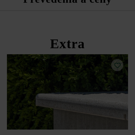
ací odstup: pri viazanom spôsobe kladenia a cementovom škárovaní je 
škárovacej hmoty približne 5 mm.
Largo platňa s pohľadovou hrano
 dištančné prvky ukazovali rovnakým smerom.
 poklepaním pomocou nefarbiaceho plastového kladiva.
Extra