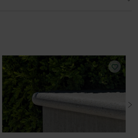
potrebná minimálna šírka škár 8 mm, pri
u