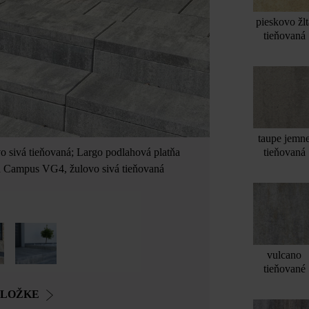
pieskovo žlt
tieňovaná
taupe jemn
tieňovaná
o sivá tieňovaná; Largo podlahová platňa
Largo platňa s 
) a Campus VG4, žulovo sivá tieňovaná
vulcano
tieňované
OLOŽKE