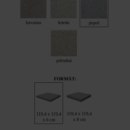
havanna
krieda
popol
prírodná
FORMÁT:
119,4 x 119,4
119,4 x 119,4
x 8 cm
x 6 cm