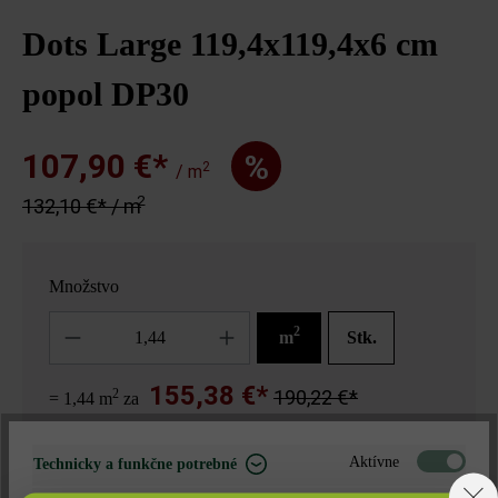
Dots Large 119,4x119,4x6 cm
popol DP30
107,90 €*
%
2
/ m
2
132,10 €* / m
Množstvo
Množstvo
2
m
Stk.
155,38 €*
2
190,22 €*
= 1,44 m
za
Aktívne
Technicky a funkčne potrebné
Nájdite predajcu vo vašom okolí