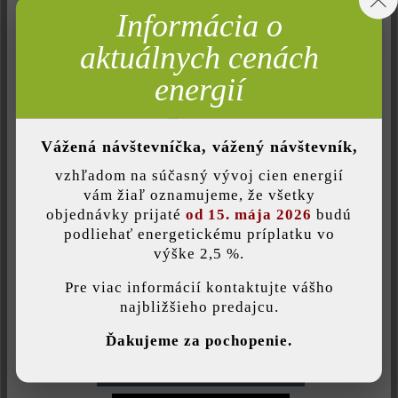
Neaktívne
Marketing
Informácia o
Neaktívne
Analýza
aktuálnych cenách
Pridať do zoznamu želaní
Neaktívne
Komfort (funkčnosť stránky)
energií
Tlač stránky
Neaktívne
Komfort (Google Mapy)
Číslo produktu:
22991
Vážená návštevníčka, vážený návštevník,
vzhľadom na súčasný vývoj cien energií
Uložiť individuálne nastavenie
vám žiaľ oznamujeme, že všetky
Opis produktu
objednávky prijaté
od 15. mája 2026
budú
podliehať energetickému príplatku vo
výške 2,5 %.
Táto webová stránka používa súbory cookie, aby vám ponúkla
najlepšiu možnú funkčnosť...
Viac informácií
.
Pre viac informácií kontaktujte vášho
najbližšieho predajcu.
Druh produktu:
Individuálne nastavenia
Ďakujeme za pochopenie.
betónové platne
Povoliť iba funkčné súbory cookie
Farba: