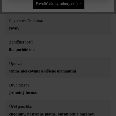
Povoliť všetky súbory cookie
popol
Povrchová štruktúra:
rovný
Zaťažiteľnosť:
iba pochôdzna
Úprava:
jemne pieskované a leštené diamantmi
Druh dlažby:
jednotný formát
Účel použitia:
chodníky
, nášľapné platne
, ohraničenia bazénov
,