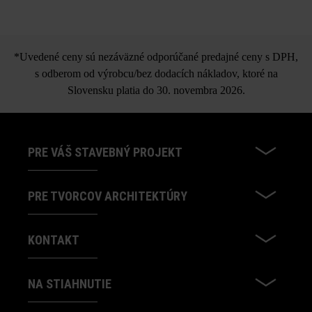
Dots Large
*Uvedené ceny sú nezáväzné odporúčané predajné ceny s DPH,
s odberom od výrobcu/bez dodacích nákladov, ktoré na
Slovensku platia do 30. novembra 2026.
PRE VÁŠ STAVEBNÝ PROJEKT
PRE TVORCOV ARCHITEKTÚRY
KONTAKT
NA STIAHNUTIE