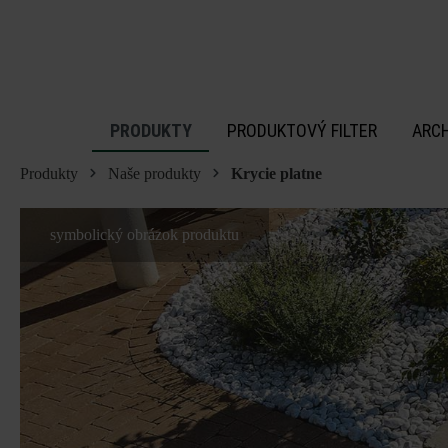
 na hlavný obsah
PRODUKTY
PRODUKTOVÝ FILTER
ARC
Produkty
Naše produkty
Krycie platne
symbolický obrázok produktu