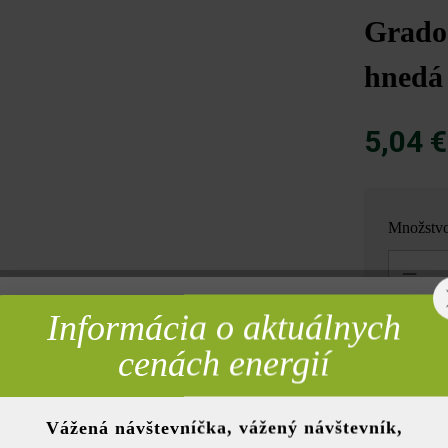
Grado 
hnedá
5,04 
Množstv
Množstvo
Informácia o aktuálnych
rebné
= 1 ks z
cenách energií
Vážená návštevníčka, vážený návštevník,
nky)