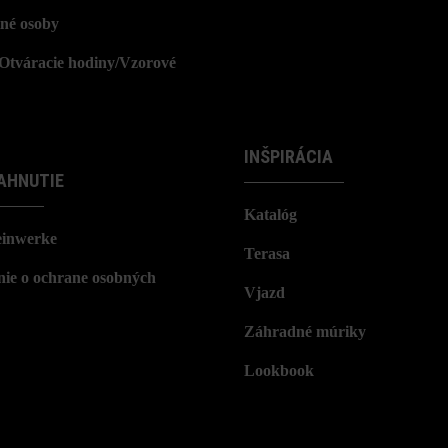
né osoby
/Otváracie hodiny/Vzorové
INŠPIRÁCIA
AHNUTIE
Katalóg
einwerke
Terasa
nie o ochrane osobných
Vjazd
Záhradné múriky
Lookbook