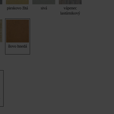
pieskovo žltá
sivá
vápenec
lastúrnikový
ílovo hnedá
8