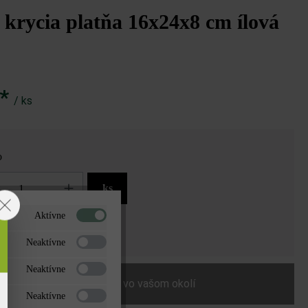
krycia platňa 16x24x8 cm ílová
€*
/ ks
o
ks
Aktívne
5,04 €*
a
Neaktívne
Neaktívne
Nájdite predajcu vo vašom okolí
Neaktívne