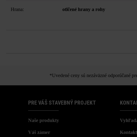
Hrana:
otlčené hrany a rohy
Kr
*Uvedené ceny sú nezáväzné odporúčané pred
PRE VÁŠ STAVEBNÝ PROJEKT
KONTA
Naše produkty
Vyhľada
Váš zámer
Kontakt