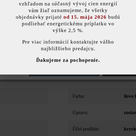
vzhľadom na súčasný vývoj cien energií
Pridať 
vám žiaľ oznamujeme, že všetky
objednávky prijaté
od 15. mája 2026
budú
podliehať energetickému príplatku vo
výške 2,5 %.
stavenie
Opis produktu
Pre viac informácií kontaktujte vášho
najbližšieho predajcu.
ránka používa súbory cookie, aby vám ponúkla najlepšiu možnú funkčnosť...
V
a platňa na plotovú a múrovú tvárnicu Grado, ale aj ako múrová tvárnic
Ďakujeme za pochopenie.
trany sú totiž pohľadové strany s umelo zostarnutým vzhľadom, ktorý j
e nastavenia
Povoliť iba funkčné súbory cookie
Povoliť všetky 
Farba:
ílovo
Úprava:
zosta
Účel použitia:
kryci