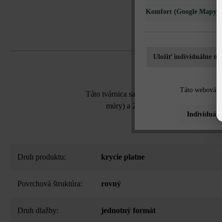
Komfort (Google Mapy)
Uložiť individuálne na
Táto webová st
Táto tvárnica sa dá použiť nielen ako kryci
múry) a 24 cm široké múry. Všetky s
Individuáln
Druh produktu:
krycie platne
Povrchová štruktúra:
rovný
Druh dlažby:
jednotný formát