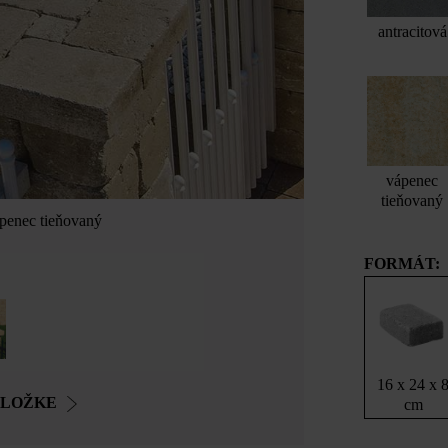
antracitová
vápenec
tieňovaný
ápenec tieňovaný
FORMÁT:
16 x 24 x 
OLOŽKE
cm