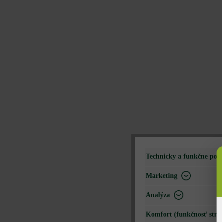
Technicky a funkčne pot
Marketing
Analýza
Komfort (funkčnosť strá