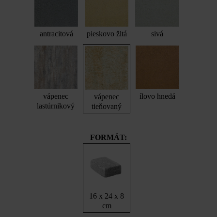
antracitová
pieskovo žltá
sivá
vápenec
ílovo hnedá
vápenec
lastúrnikový
tieňovaný
FORMÁT:
16 x 24 x 8
cm