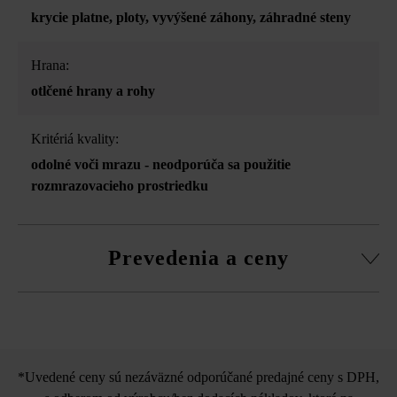
krycie platne
, ploty
, vyvýšené záhony
, záhradné steny
Hrana:
otlčené hrany a rohy
Kritériá kvality:
odolné voči mrazu - neodporúča sa použitie
rozmrazovacieho prostriedku
Prevedenia a ceny
Krycia platňa a Grado múrová
tvárnica
*Uvedené ceny sú nezáväzné odporúčané predajné ceny s DPH,