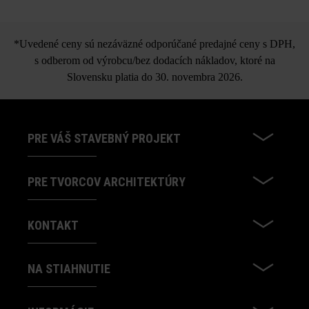
Univerzálna dlažobná platňa
nedostatočných škárach môže dochádzať k odlamovaniu
hrán, čo sa nedá považovať za nedostatok produktu.
Grado
*Uvedené ceny sú nezáväzné odporúčané predajné ceny s DPH,
Výškové rozdiely vyrovnajte okamžite poklepaním
s odberom od výrobcu/bez dodacích nákladov, ktoré na
pomocou nefarbiaceho plastového kladiva.
Slovensku platia do 30. novembra 2026.
PRE VÁŠ STAVEBNÝ PROJEKT
PRE TVORCOV ARCHITEKTÚRY
KONTAKT
NA STIAHNUTIE