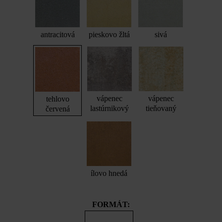
antracitová
pieskovo žltá
sivá
vápenec
vápenec
tehlovo
lastúrnikový
tieňovaný
červená
ílovo hnedá
FORMÁT: