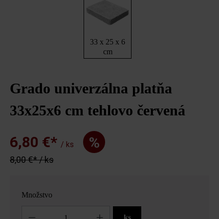
33 x 25 x 6
cm
Grado univerzálna platňa
33x25x6 cm tehlovo červená
6,80 €*
%
/ ks
8,00 €* / ks
Množstvo
Množstvo
ks