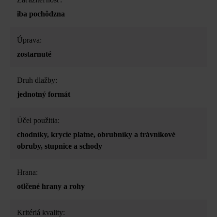
iba pochôdzna
Úprava:
zostarnuté
Druh dlažby:
jednotný formát
Účel použitia:
chodníky
, krycie platne
, obrubníky a trávnikové
obruby
, stupnice a schody
Hrana:
otlčené hrany a rohy
Kritériá kvality: