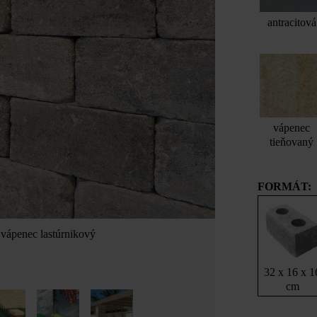
antracitová
vápenec
tieňovaný
FORMÁT:
vápenec lastúrnikový
32 x 16 x 1
cm