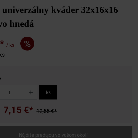
 univerzálny kváder 32x16x16
vo hnedá
€*
%
/ ks
 ks
o
ks
7,15 €*
12,55 €*
a
Nájdite predajcu vo vašom okolí