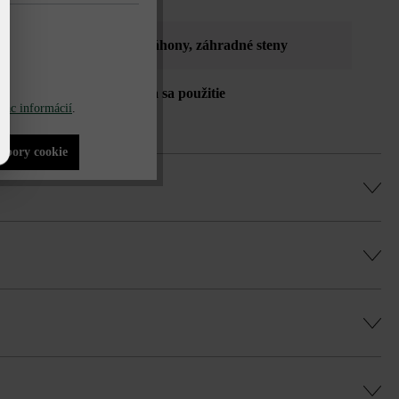
 stĺpy a piliere
, vyvýšené záhony
, záhradné steny
é voči mrazu - neodporúča sa použitie
iac informácií
.
azovacieho prostriedku
súbory cookie
 vápenci môžete výplňovú tvárnicu narezať
ú, rovnomernú hru farieb a vyhli sa
u Duoprotect DP30 (paralelná dodávka je