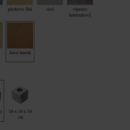
pieskovo žltá
sivá
vápenec
lastúrnikový
ílovo hnedá
16 x 16 x 16
6
cm