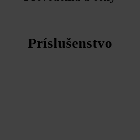
Grado plotová a múrová tvárnica
Príslušenstvo