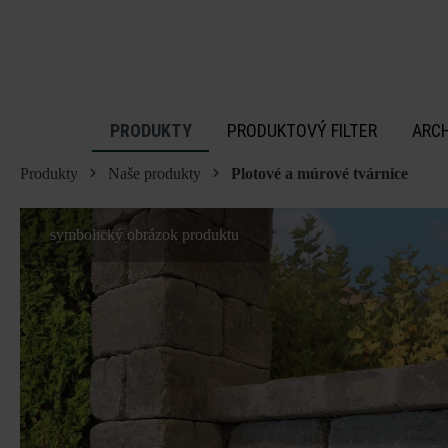
 na hlavný obsah
PRODUKTY
PRODUKTOVÝ FILTER
ARC
Produkty
Naše produkty
Plotové a múrové tvárnice
symbolický obrázok produktu