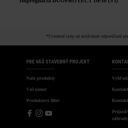
Impregnácia DUOPROTECT DP30 (5 l)
*Uvedené ceny sú nezáväzné odporúčané pred
PRE VÁŠ STAVEBNÝ PROJEKT
KONTA
Naše produkty
Vyhľada
Váš zámer
Kontakt
Produktový filter
Kontakt
Príjazd
záhrady