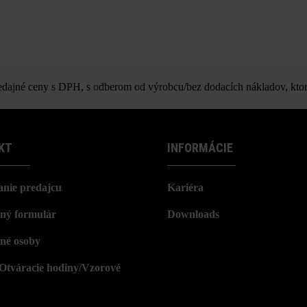
ajné ceny s DPH, s odberom od výrobcu/bez dodacích nákladov, ktor
KT
INFORMÁCIE
nie predajcu
Kariéra
ný formulár
Downloads
né osoby
/Otváracie hodiny/Vzorové