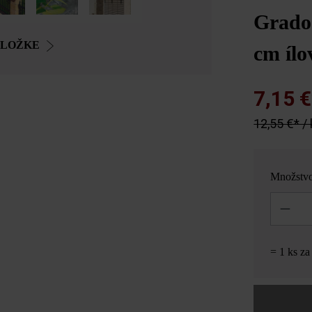
Grado
OLOŽKE
cm ílo
7,15 
12,55 €* /
Množstv
Množstvo
= 1 ks z