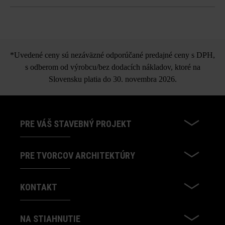
Krycia platňa Gutshof
*Uvedené ceny sú nezáväzné odporúčané predajné ceny s DPH,
s odberom od výrobcu/bez dodacích nákladov, ktoré na
Slovensku platia do 30. novembra 2026.
PRE VÁŠ STAVEBNÝ PROJEKT
PRE TVORCOV ARCHITEKTÚRY
KONTAKT
NA STIAHNUTIE