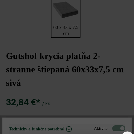
60 x 33 x 7,5
cm
Gutshof krycia platňa 2-
stranne štiepaná 60x33x7,5 cm
sivá
32,84 €*
/ ks
Množstvo
Aktívne
Technicky a funkčne potrebné