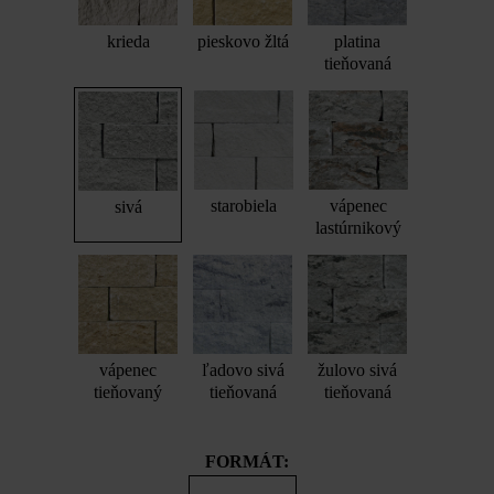
krieda
pieskovo žltá
platina
tieňovaná
starobiela
vápenec
sivá
lastúrnikový
vápenec
ľadovo sivá
žulovo sivá
tieňovaný
tieňovaná
tieňovaná
FORMÁT: