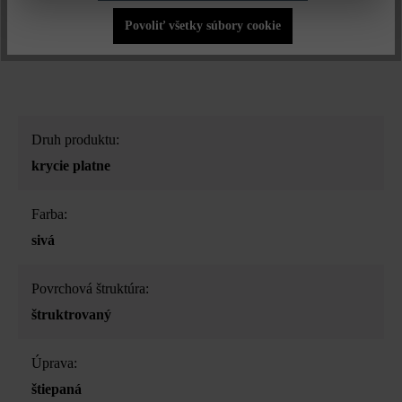
Krycia platňa Gutshof so štiepaným vzhľadom na 2 stranách vo
formáte 60 × 33 × 7,5 cm sa hodí na múriky široké 24 až 26 cm
Povoliť všetky súbory cookie
a je dostupná v mnohých farbách.
Druh produktu:
krycie platne
Farba:
sivá
Povrchová štruktúra:
štruktrovaný
Úprava:
štiepaná