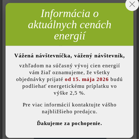
Množstvo
Neaktívne
Marketing
ks
Informácia o
Neaktívne
Analýza
aktuálnych cenách
32,84 €*
= 1 ks za
Neaktívne
Komfort (funkčnosť stránky)
energií
Neaktívne
Komfort (Google Mapy)
Nájdite predajcu vo vašom okolí
Vážená návštevníčka, vážený návštevník,
vzhľadom na súčasný vývoj cien energií
Pridať do zoznamu želaní
Uložiť individuálne nastavenie
vám žiaľ oznamujeme, že všetky
objednávky prijaté
od 15. mája 2026
budú
Tlač stránky
podliehať energetickému príplatku vo
výške 2,5 %.
Táto webová stránka používa súbory cookie, aby vám ponúkla
Číslo produktu:
22558
najlepšiu možnú funkčnosť...
Viac informácií
.
Pre viac informácií kontaktujte vášho
najbližšieho predajcu.
Individuálne nastavenia
Ďakujeme za pochopenie.
Opis produktu
Povoliť iba funkčné súbory cookie