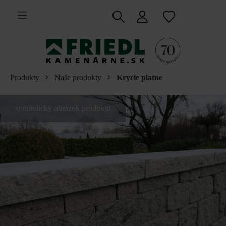
 na hlavný obsah
Produkty
Naše produkty
Krycie platne
symbolický obrázok produktu