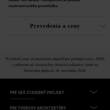
rozmrazovacieho prostriedku
Prevedenia a ceny
Krycia platňa Gutshof
bosovaná
*Uvedené ceny sú nezáväzné odporúčané predajné ceny s DPH,
s odberom od výrobcu/bez dodacích nákladov, ktoré na
Slovensku platia do 30. novembra 2026.
PRE VÁŠ STAVEBNÝ PROJEKT
PRE TVORCOV ARCHITEKTÚRY