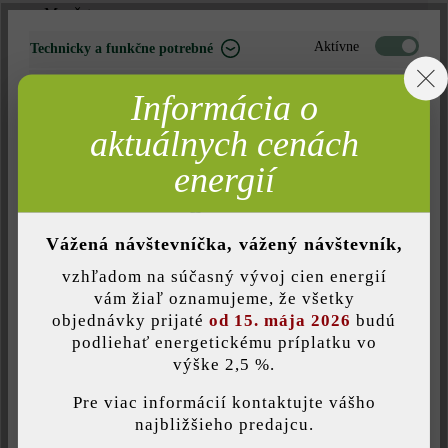
Množstvo
Množstvo
Aktívne
Technicky a funkčne potrebné
ks
Neaktívne
Marketing
Informácia o
14,39 €*
= 1 ks za
Neaktívne
Analýza
aktuálnych cenách
Neaktívne
Komfort (funkčnosť stránky)
energií
Nájdite predajcu vo vašom okolí
Neaktívne
Komfort (Google Mapy)
Vážená návštevníčka, vážený návštevník,
Pridať do zoznamu želaní
vzhľadom na súčasný vývoj cien energií
Uložiť individuálne nastavenie
vám žiaľ oznamujeme, že všetky
Tlač stránky
objednávky prijaté
od 15. mája 2026
budú
Číslo produktu:
20593
podliehať energetickému príplatku vo
výške 2,5 %.
Táto webová stránka používa súbory cookie, aby vám ponúkla
najlepšiu možnú funkčnosť...
Viac informácií
.
Pre viac informácií kontaktujte vášho
najbližšieho predajcu.
Opis produktu
Individuálne nastavenia