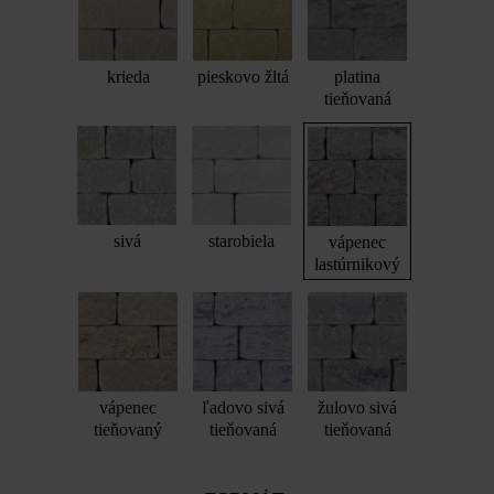
krieda
pieskovo žltá
platina
tieňovaná
sivá
starobiela
vápenec
lastúrnikový
vápenec
ľadovo sivá
žulovo sivá
tieňovaný
tieňovaná
tieňovaná