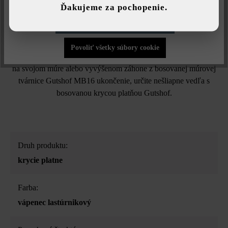
Ďakujeme za pochopenie.
Bosovaná krycia platňa Gutshof získava svoj vzhľad v dvoch
Povoliť iba funkčné súbory cookie
pracovných krokoch: Najprv ju štiepame a potom necháme
umelo zostarnúť. Pri poslednom uvedenom procese sa olamujú
Povoliť všetky súbory cookie
rohy a hrany, čo jej dodáva rustikálnejší vzhľad. Kto chce mať
na svojom múre alebo vyvýšenom záhone z bosovanej múrovej
tvárnice Gutshof MB16 ukončenie, určite nešliapne vedľa s
bosovanou krycou platňou Gutshof.
Druh produktu:
krycie platne
Farba:
vápenec lastúrnikový