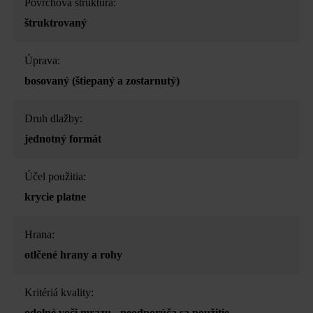
Povrchová štruktúra:
štruktrovaný
Úprava:
bosovaný (štiepaný a zostarnutý)
Druh dlažby:
jednotný formát
Účel použitia:
krycie platne
Hrana:
otlčené hrany a rohy
Kritériá kvality:
odolné voči mrazu - neodporúča sa použitie