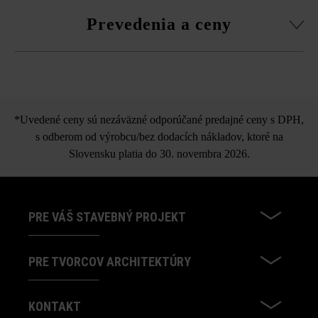
Prevedenia a ceny
Gutshof Krycia platňa štiepaný
vzhľad
*Uvedené ceny sú nezáväzné odporúčané predajné ceny s DPH,
s odberom od výrobcu/bez dodacích nákladov, ktoré na
Slovensku platia do 30. novembra 2026.
PRE VÁŠ STAVEBNÝ PROJEKT
PRE TVORCOV ARCHITEKTÚRY
KONTAKT