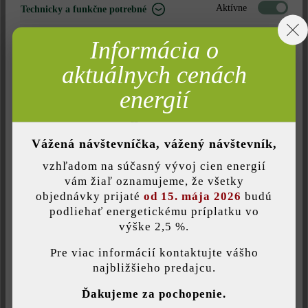
Aktívne
ks
Technicky a funkčne potrebné
Neaktívne
Marketing
12,30 €*
Informácia o
= 1 ks za
Neaktívne
Analýza
aktuálnych cenách
Neaktívne
Komfort (funkčnosť stránky)
energií
Nájdite predajcu vo vašom okolí
Neaktívne
Komfort (Google Mapy)
Vážená návštevníčka, vážený návštevník,
Pridať do zoznamu želaní
vzhľadom na súčasný vývoj cien energií
Tlač stránky
Uložiť individuálne nastavenie
vám žiaľ oznamujeme, že všetky
objednávky prijaté
od 15. mája 2026
budú
Číslo produktu:
22324
podliehať energetickému príplatku vo
výške 2,5 %.
Táto webová stránka používa súbory cookie, aby vám ponúkla
najlepšiu možnú funkčnosť...
Viac informácií
.
Pre viac informácií kontaktujte vášho
Opis produktu
najbližšieho predajcu.
Individuálne nastavenia
Ďakujeme za pochopenie.
Ak chcete dodať svojmu záhradnému múriku alebo plotu z