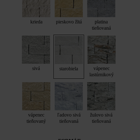
krieda
pieskovo žltá
platina
tieňovaná
sivá
vápenec
starobiela
lastúrnikový
vápenec
ľadovo sivá
žulovo sivá
tieňovaný
tieňovaná
tieňovaná