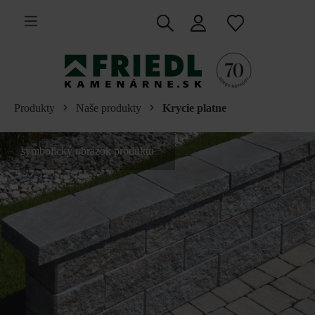
 na hlavný obsah
Produkty
Naše produkty
Krycie platne
symbolický obrázok produktu