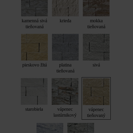
kamenná sivá
krieda
mokka
tieňovaná
tieňovaná
pieskovo žltá
platina
sivá
tieňovaná
starobiela
vápenec
vápenec
lastúrnikový
tieňovaný