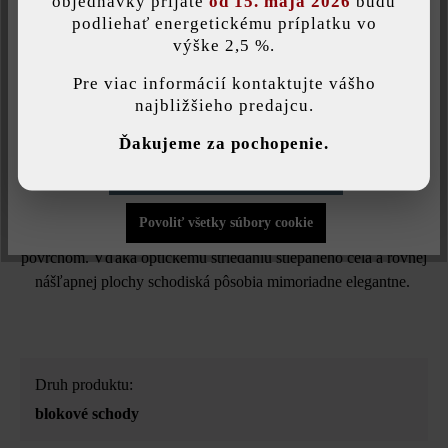
objednávky prijaté
od 15. mája 2026
budú
podliehať energetickému príplatku vo
Tlač stránky
výške 2,5 %.
Táto webová stránka používa súbory cookie, aby vám ponúkla
Číslo produktu:
20563
najlepšiu možnú funkčnosť...
Viac informácií
.
Pre viac informácií kontaktujte vášho
najbližšieho predajcu.
Individuálne nastavenia
Ďakujeme za pochopenie.
Opis produktu
Povoliť iba funkčné súbory cookie
Blokový schod Gutshof so štiepaným vzhľadom je dostupný v
Povoliť všetky súbory cookie
dvoch veľkostiach. Jeho bočné plochy sa vyznačujú štiepaným
povrchom. Vďaka optickému striedaniu štiepaného čela a rovnej
nášľapnej plochy schodiská pôsobia mimoriadne elegantne.
Druh produktu:
blokové schody