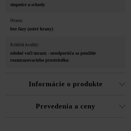
stupnice a schody
Hrana:
bez fázy (ostré hrany)
Kritériá kvality:
odolné voči mrazu - neodporúča sa použitie
rozmrazovacieho prostriedku
Informácie o produkte
Z výrobno-technických dôvodov nie je pri blokových
Prevedenia a ceny
schodoch s rozmerom 50 × 36,5 × 15 cm možný výber 3-
stranne a 4-stranne štiepaných blokových schodov.