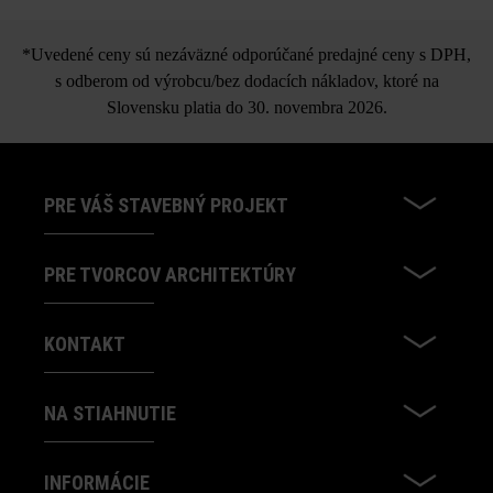
Blokový schod Gutshof
štiepaný vzhľad
*Uvedené ceny sú nezáväzné odporúčané predajné ceny s DPH,
s odberom od výrobcu/bez dodacích nákladov, ktoré na
Slovensku platia do 30. novembra 2026.
PRE VÁŠ STAVEBNÝ PROJEKT
PRE TVORCOV ARCHITEKTÚRY
KONTAKT
NA STIAHNUTIE
INFORMÁCIE