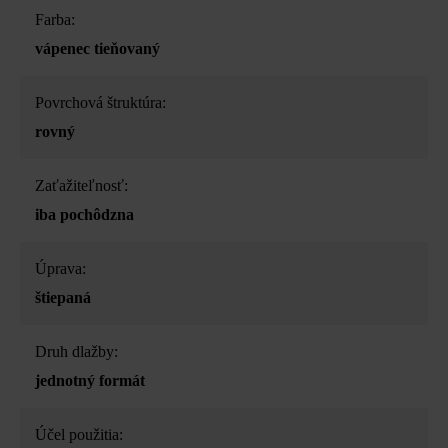
Farba:
vápenec tieňovaný
Povrchová štruktúra:
rovný
Zaťažiteľnosť:
iba pochôdzna
Úprava:
štiepaná
Druh dlažby:
jednotný formát
Účel použitia: