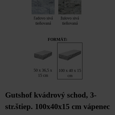
ľadovo sivá
žulovo sivá
tieňovaná
tieňovaná
FORMÁT:
50 x 36,5 x
100 x 40 x 15
15 cm
cm
Gutshof kvádrový schod, 3-
str.štiep. 100x40x15 cm vápenec