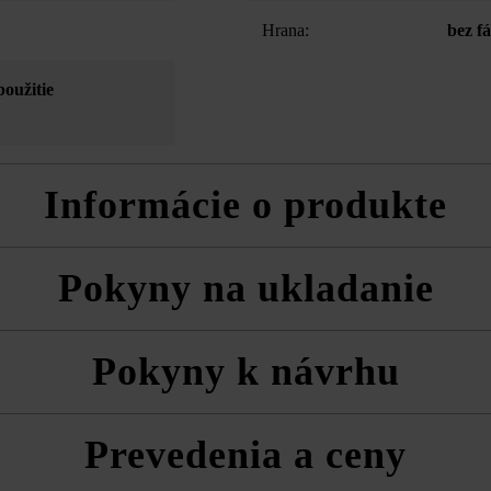
Hrana:
bez f
použitie
Informácie o produkte
 napríklad na vyvýšené záhony, studne, kvetináče do maximálne 5 rad
Pokyny na ukladanie
ý lámaný vzhľad bočných plôch
poločnosť Friedl Steinwerke dodatočnú impregnáciu pomocou prípravk
 vždy zmiešane z viacerých paliet a vrstiev, aby ste získali prirodzen
Pokyny k návrhu
a technické listy produktov v rámci sekcie Stavebné tipy/služby.
vaní odporúčame na redukovanie tvorby výkvetov ako spojivo produkty 
z nej
Prevedenia a ceny