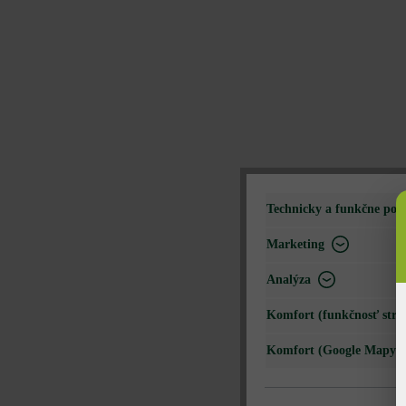
Technicky a funkčne pot
Marketing
Analýza
Komfort (funkčnosť strá
Komfort (Google Mapy)