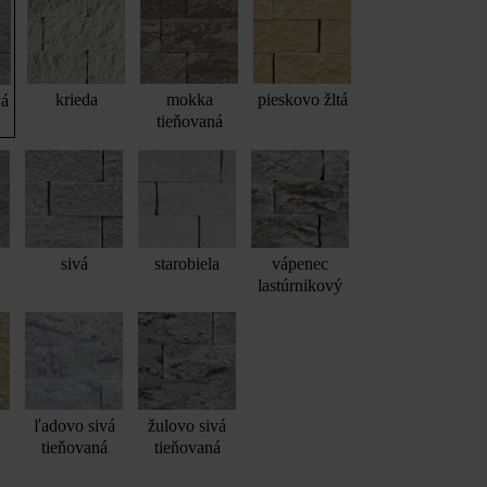
krieda
mokka
pieskovo žltá
vá
tieňovaná
sivá
starobiela
vápenec
lastúrnikový
ľadovo sivá
žulovo sivá
tieňovaná
tieňovaná