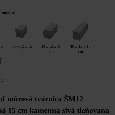
Y
ba zmiešané
15
20 x 12 x 15
30 x 12 x 15
40 x 12 x 15
cm
cm
cm
15
of múrová tvárnica ŠM12
ná 15 cm kamenná sivá tieňovaná