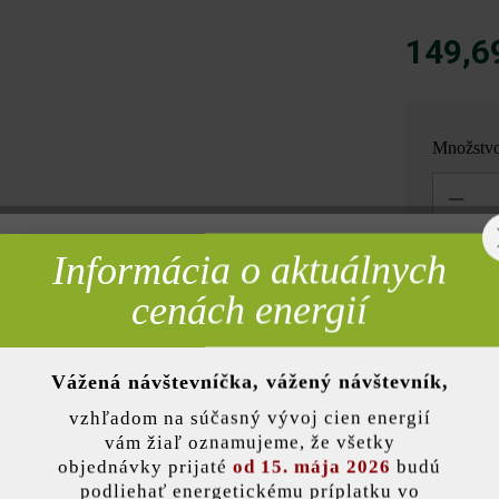
149,6
Množstv
Množstvo
Informácia o aktuálnych
rebné
= 1,08 m
cenách energií
Poznámka: Mn
Vážená návštevníčka, vážený návštevník,
nky)
vzhľadom na súčasný vývoj cien energií
vám žiaľ oznamujeme, že všetky
objednávky prijaté
od 15. mája 2026
budú
Pridať 
podliehať energetickému príplatku vo