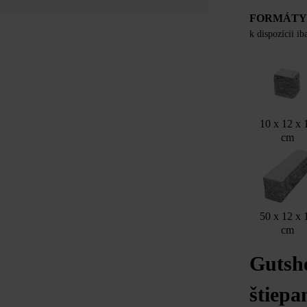
FORMÁT
k dispozícii i
10 x 12 x 
cm
50 x 12 x 
cm
Gutsh
štiepa