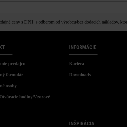
f múrová tvárnica ŠM12 štiepaný
ajné ceny s DPH, s odberom od výrobcu/bez dodacích nákladov, ktor
KT
INFORMÁCIE
nie predajcu
Kariéra
ný formulár
Downloads
né osoby
/Otváracie hodiny/Vzorové
INŠPIRÁCIA