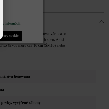
iac informácií
.
a to ako stvorená. Táto múrová tvárnica so
súbory cookie
ytie nevzhľadných betónových stien. Ak si
of so šírkou múru cca 16 cm (ŠM16) alebo
ná sivá tieňovaná
aná
 prvky
, vyvýšené záhony