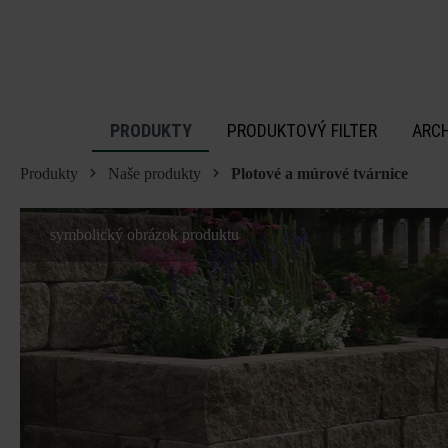
 na hlavný obsah
PRODUKTY
PRODUKTOVÝ FILTER
ARC
Produkty
Naše produkty
Plotové a múrové tvárnice
symbolický obrázok produktu