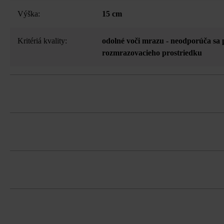
Výška:
15 cm
Kritériá kvality:
odolné voči mrazu - neodporúča sa 
rozmrazovacieho prostriedku
Múrová tvárnica Gutshof MB12 sa hodí
3-stranné štiepanie, vďaka tomu drsn
Na zjednodušenie čistenia odporúča s
Tvárnice musíte bezpodmienečne ukladať
možná za príplatok).
farebným koncentráciám.
Dodržujte prosím pokyny na inštaláciu 
Pri lepení, ukladaní na maltu a škáro
na spracovanie s maltovou škárou a be