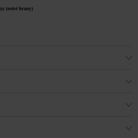
ázy (ostré hrany)
ov (= cca 75 cm), ako aj na obmurovanie.
u Duoprotect DP30 (paralelná dodávka je
ú, rovnomernú hru farieb a vyhli sa
Baumit plus.