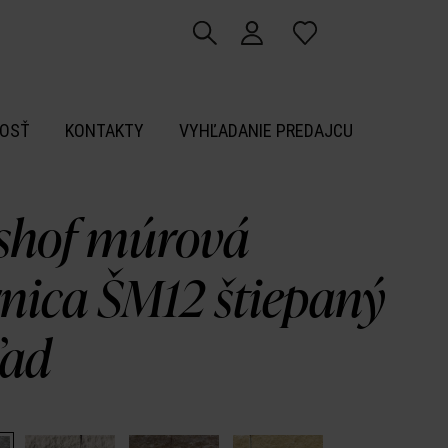
OSŤ
KONTAKTY
VYHĽADANIE PREDAJCU
shof múrová
rnica ŠM12 štiepaný
ľad