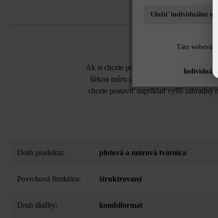
Uložiť individuálne na
Táto webová st
Ak si chcete postaviť vyvýšený záhon s vý
Individuáln
šírkou múru cca 12 cm je vhodná na stati
chcete postaviť napríklad vyšší záhradn
Druh produktu:
plotová a múrová tvárnica
Povrchová štruktúra:
štruktrovaný
Druh dlažby:
kombiformát