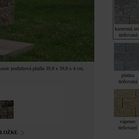
kamenná si
tieňovaná
ssic podlahová platňa 39,8 x 39,8 x 4 cm,
platina
tieňovaná
vápenec
tieňovaný
OLOŽKE