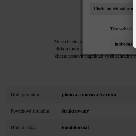
Uložiť individuálne na
Táto webová st
Ak si chcete postaviť vyvýšený záhon s vý
Individuáln
šírkou múru cca 12 cm je vhodná na stati
chcete postaviť napríklad vyšší záhradn
Druh produktu:
plotová a múrová tvárnica
Povrchová štruktúra:
štruktrovaný
Druh dlažby:
kombiformát