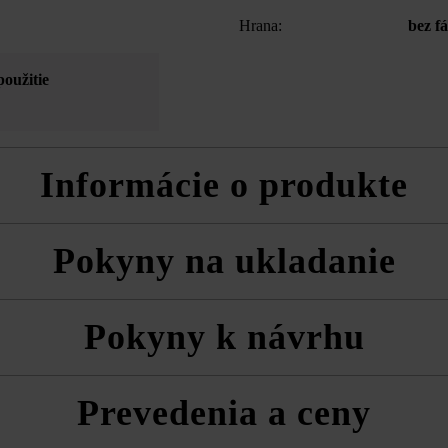
Hrana:
bez f
použitie
Informácie o produkte
 napríklad na vyvýšené záhony, studne, kvetináče do maximálne 5 rad
Pokyny na ukladanie
ý lámaný vzhľad bočných plôch
poločnosť Friedl Steinwerke dodatočnú impregnáciu pomocou prípravk
 vždy zmiešane z viacerých paliet a vrstiev, aby ste získali prirodzen
Pokyny k návrhu
a technické listy produktov v rámci sekcie Stavebné tipy/služby.
vaní odporúčame na redukovanie tvorby výkvetov ako spojivo produkty 
z nej
Prevedenia a ceny