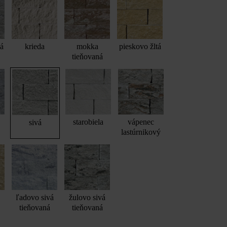
vá
krieda
mokka
pieskovo žltá
tieňovaná
starobiela
vápenec
sivá
lastúrnikový
ľadovo sivá
žulovo sivá
tieňovaná
tieňovaná