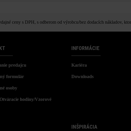
f múrová tvárnica ŠM12 štiepaný
ajné ceny s DPH, s odberom od výrobcu/bez dodacích nákladov, ktor
KT
INFORMÁCIE
nie predajcu
Kariéra
ný formulár
Downloads
né osoby
/Otváracie hodiny/Vzorové
INŠPIRÁCIA