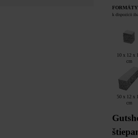
FORMÁT
k dispozícii i
10 x 12 x 
cm
50 x 12 x 
cm
Gutsh
štiepa