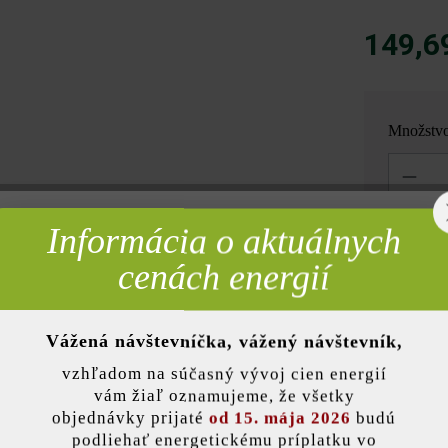
149,6
Množstv
Množstvo
Informácia o aktuálnych
rebné
= 1,08 m
cenách energií
Poznámka: Mn
Vážená návštevníčka, vážený návštevník,
nky)
vzhľadom na súčasný vývoj cien energií
vám žiaľ oznamujeme, že všetky
objednávky prijaté
od 15. mája 2026
budú
Pridať 
podliehať energetickému príplatku vo