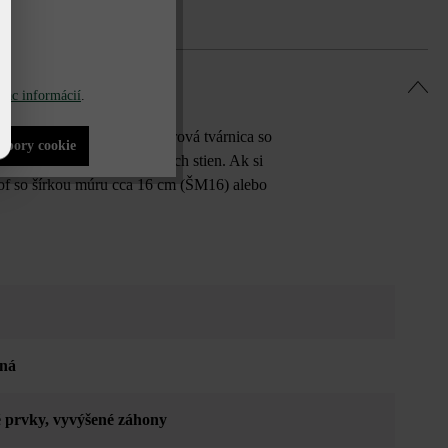
iac informácií
.
a to ako stvorená. Táto múrová tvárnica so
súbory cookie
ytie nevzhľadných betónových stien. Ak si
of so šírkou múru cca 16 cm (ŠM16) alebo
aná
 prvky
, vyvýšené záhony