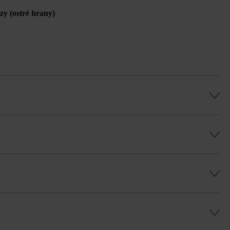
ázy (ostré hrany)
ov (= cca 75 cm), ako aj na obmurovanie.
u Duoprotect DP30 (paralelná dodávka je
ú, rovnomernú hru farieb a vyhli sa
Baumit plus.