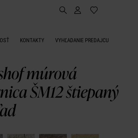
OSŤ
KONTAKTY
VYHĽADANIE PREDAJCU
shof múrová
rnica ŠM12 štiepaný
ľad