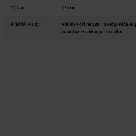
Výška:
15 cm
Kritériá kvality:
odolné voči mrazu - neodporúča sa 
rozmrazovacieho prostriedku
Múrová tvárnica Gutshof MB12 sa hodí
3-stranné štiepanie, vďaka tomu drsn
Na zjednodušenie čistenia odporúča s
Tvárnice musíte bezpodmienečne ukladať
možná za príplatok).
farebným koncentráciám.
Dodržujte prosím pokyny na inštaláciu 
Pri lepení, ukladaní na maltu a škáro
na spracovanie s maltovou škárou a be