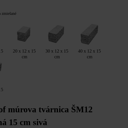
Y
ba zmiešané
15
20 x 12 x 15
30 x 12 x 15
40 x 12 x 15
cm
cm
cm
15
of múrova tvárnica ŠM12
ná 15 cm sivá