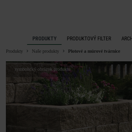
 na hlavný obsah
PRODUKTY
PRODUKTOVÝ FILTER
ARC
Produkty
Naše produkty
Plotové a múrové tvárnice
symbolický obrázok produktu