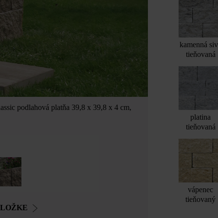
kamenná si
tieňovaná
ssic podlahová platňa 39,8 x 39,8 x 4 cm,
platina
tieňovaná
vápenec
tieňovaný
OLOŽKE