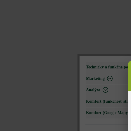
Technicky a funkčne pot
Marketing
Analýza
Komfort (funkčnosť strá
Komfort (Google Mapy)