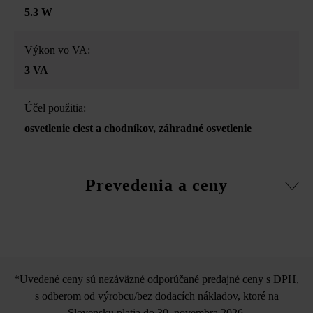
5.3 W
Výkon vo VA:
3 VA
Účel použitia:
osvetlenie ciest a chodníkov
, záhradné osvetlenie
Prevedenia a ceny
in-lite Ace
*Uvedené ceny sú nezáväzné odporúčané predajné ceny s DPH,
s odberom od výrobcu/bez dodacích nákladov, ktoré na
Slovensku platia do 30. novembra 2026.