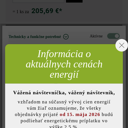
205,69 €*
= 1 ks za
Nájdite predajcu vo vašom okolí
Aktívne
Technicky a funkčne potrebné
Neaktívne
Marketing
Informácia o
Pridať do zoznamu želaní
Neaktívne
Analýza
aktuálnych cenách
Tlač stránky
Neaktívne
Komfort (funkčnosť stránky)
energií
Číslo produktu:
28072
Neaktívne
Komfort (Google Mapy)
Vážená návštevníčka, vážený návštevník,
vzhľadom na súčasný vývoj cien energií
Opis produktu
Uložiť individuálne nastavenie
vám žiaľ oznamujeme, že všetky
objednávky prijaté
od 15. mája 2026
budú
Stojacie svietidlo Ace od in-lite vás očarí čistým moderným
podliehať energetickému príplatku vo
dizajnom a upúta vašu pozornosť vedľa chodníkov, terás a
výške 2,5 %.
Táto webová stránka používa súbory cookie, aby vám ponúkla