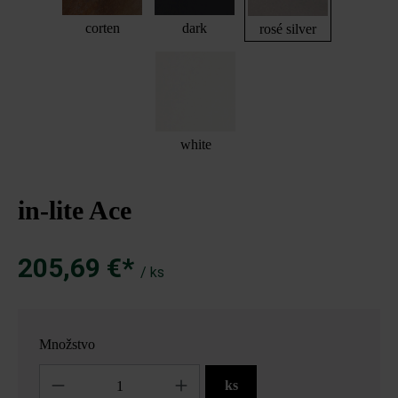
corten
dark
rosé silver
white
in-lite Ace
205,69 €*
/ ks
Množstvo
Množstvo
ks