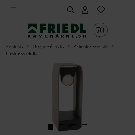
 na hlavný obsah
Produkty
Dizajnové prvky
Záhradné svietidlá
Cestné svietidlá