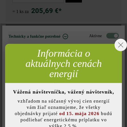
205,69 €*
= 1 ks za
Nájdite predajcu vo vašom okolí
Aktívne
Technicky a funkčne potrebné
Neaktívne
Marketing
Informácia o
Pridať do zoznamu želaní
Neaktívne
Analýza
aktuálnych cenách
Tlač stránky
Neaktívne
Komfort (funkčnosť stránky)
energií
Číslo produktu:
28073
Neaktívne
Komfort (Google Mapy)
Vážená návštevníčka, vážený návštevník,
vzhľadom na súčasný vývoj cien energií
Opis produktu
Uložiť individuálne nastavenie
vám žiaľ oznamujeme, že všetky
objednávky prijaté
od 15. mája 2026
budú
Stojacie svietidlo Ace od in-lite vás očarí čistým moderným
podliehať energetickému príplatku vo
dizajnom a upúta vašu pozornosť vedľa chodníkov, terás a
výške 2,5 %.
Táto webová stránka používa súbory cookie, aby vám ponúkla