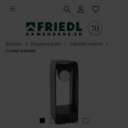
 na hlavný obsah
Produkty
Dizajnové prvky
Záhradné svietidlá
Cestné svietidlá