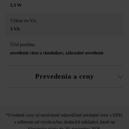
5.3 W
Výkon vo VA:
3 VA
Účel použitia:
osvetlenie ciest a chodníkov
, záhradné osvetlenie
Prevedenia a ceny
in-lite Ace
*Uvedené ceny sú nezáväzné odporúčané predajné ceny s DPH,
s odberom od výrobcu/bez dodacích nákladov, ktoré na
Slovensku platia do 30. novembra 2026.