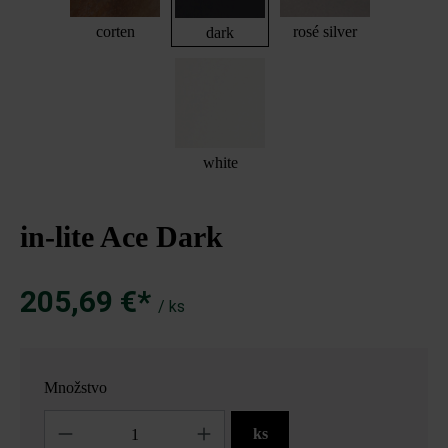
corten
rosé silver
dark
white
in-lite Ace Dark
205,69 €*
/ ks
Množstvo
Množstvo
ks