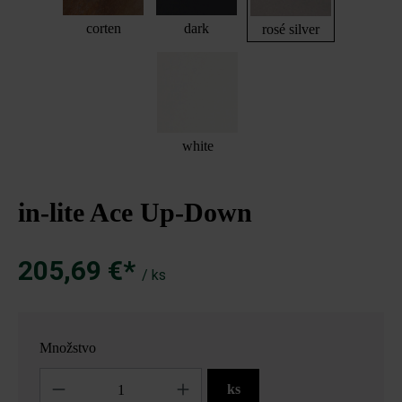
corten
dark
rosé silver
white
in-lite Ace Up-Down
205,69 €*
/ ks
Množstvo
Množstvo
ks