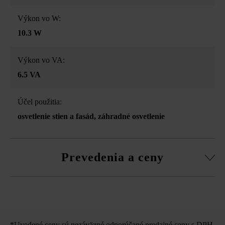
Výkon vo W:
10.3 W
Výkon vo VA:
6.5 VA
Účel použitia:
osvetlenie stien a fasád
, záhradné osvetlenie
Prevedenia a ceny
in-lite Ace Up-Down
*Uvedené ceny sú nezáväzné odporúčané predajné ceny s DPH,