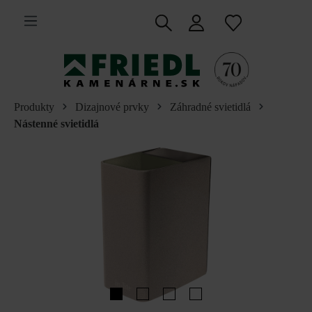
 na hlavný obsah
Produkty
Dizajnové prvky
Záhradné svietidlá
Nástenné svietidlá