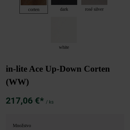
dark
rosé silver
corten
white
in-lite Ace Up-Down Corten
(WW)
217,06 €*
/ ks
Množstvo