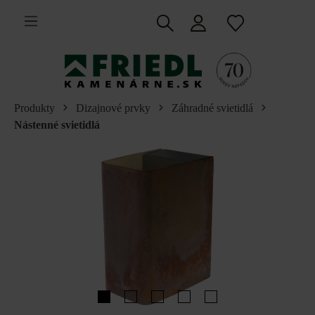
 na hlavný obsah
Produkty
Dizajnové prvky
Záhradné svietidlá
Nástenné svietidlá