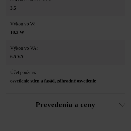
3.5
Výkon vo W:
10.3 W
Výkon vo VA:
6.5 VA
Účel použitia:
osvetlenie stien a fasád
, záhradné osvetlenie
Prevedenia a ceny
in-lite Ace Up-Down