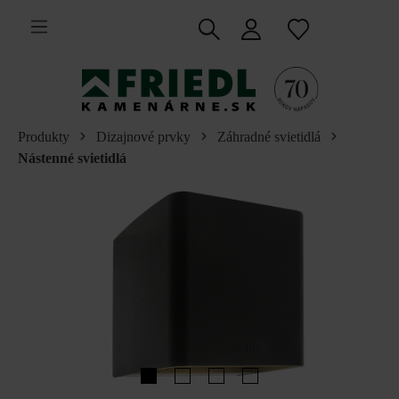
 na hlavný obsah
Produkty
Dizajnové prvky
Záhradné svietidlá
Nástenné svietidlá