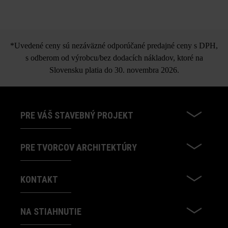
in-lite Ace Up-Down 100 - 230
V
*Uvedené ceny sú nezáväzné odporúčané predajné ceny s DPH,
s odberom od výrobcu/bez dodacích nákladov, ktoré na
Slovensku platia do 30. novembra 2026.
PRE VÁŠ STAVEBNÝ PROJEKT
PRE TVORCOV ARCHITEKTÚRY
KONTAKT
NA STIAHNUTIE