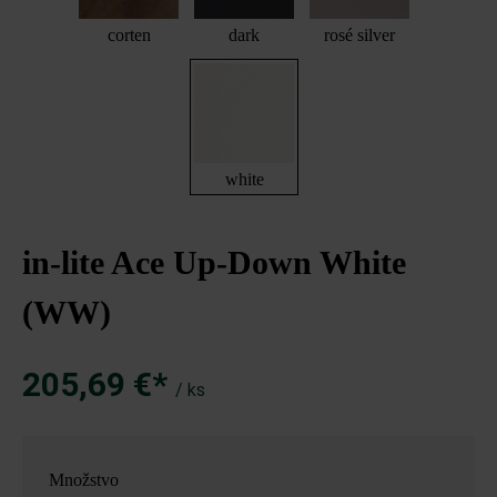
corten
dark
rosé silver
white
in-lite Ace Up-Down White
(WW)
205,69 €*
/ ks
Množstvo