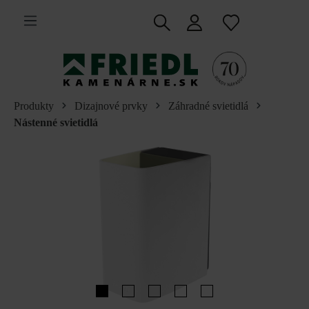
 na hlavný obsah
Produkty
Dizajnové prvky
Záhradné svietidlá
Nástenné svietidlá