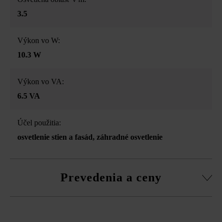
3.5
Výkon vo W:
10.3 W
Výkon vo VA:
6.5 VA
Účel použitia:
osvetlenie stien a fasád
, záhradné osvetlenie
Prevedenia a ceny
in-lite Ace Up-Down