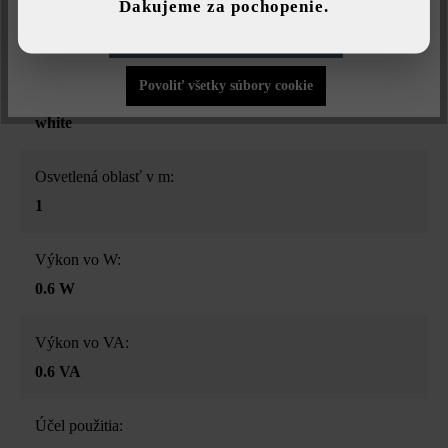
Ďakujeme za pochopenie.
Druh produktu:
Povoliť iba funkčné súbory cookie
záhradné svietidlá
Povoliť všetky súbory cookie
Farba:
white
Osvetlená oblasť v m:
1
Výkon vo W:
0.6 W
Výkon vo VA:
0.6 VA
Účel použitia: