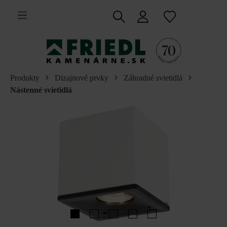
 na hlavný obsah
Produkty
Dizajnové prvky
Záhradné svietidlá
Nástenné svietidlá