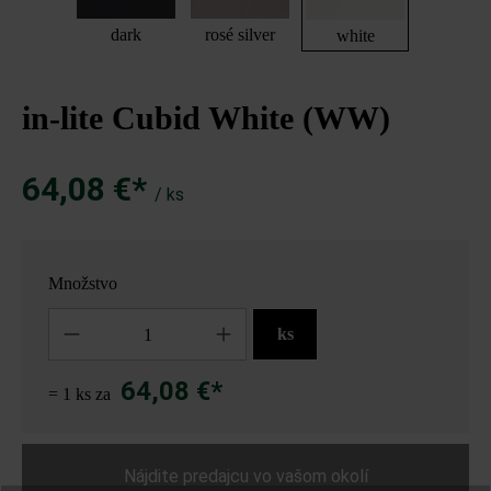
dark
rosé silver
white
in-lite Cubid White (WW)
64,08 €*
/ ks
Množstvo
Množstvo
ks
64,08 €*
= 1 ks za
Nájdite predajcu vo vašom okolí