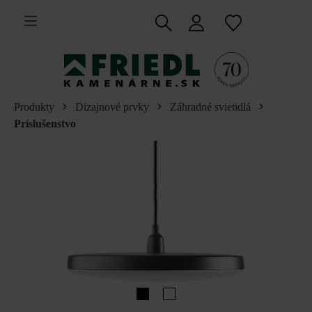
 na hlavný obsah
Produkty
Dizajnové prvky
Záhradné svietidlá
Príslušenstvo