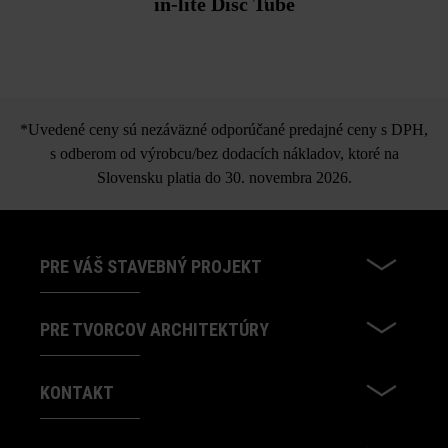
in-lite Disc Tube
*Uvedené ceny sú nezáväzné odporúčané predajné ceny s DPH,
s odberom od výrobcu/bez dodacích nákladov, ktoré na
Slovensku platia do 30. novembra 2026.
PRE VÁŠ STAVEBNÝ PROJEKT
PRE TVORCOV ARCHITEKTÚRY
KONTAKT