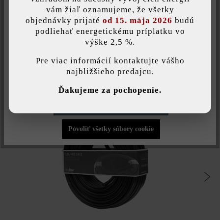
Uložiť individuálne nastavenie
vám žiaľ oznamujeme, že všetky
Hängeleuchte
, záhradné osvetlenie
objednávky prijaté
od 15. mája 2026
budú
podliehať energetickému príplatku vo
výške 2,5 %.
Táto webová stránka používa súbory cookie, aby vám ponúkla
najlepšiu možnú funkčnosť...
Viac informácií
.
Pre viac informácií kontaktujte vášho
Zubehör
najbližšieho predajcu.
Individuálne nastavenia
Ďakujeme za pochopenie.
Povoliť iba funkčné súbory cookie
Povoliť všetky súbory cookie